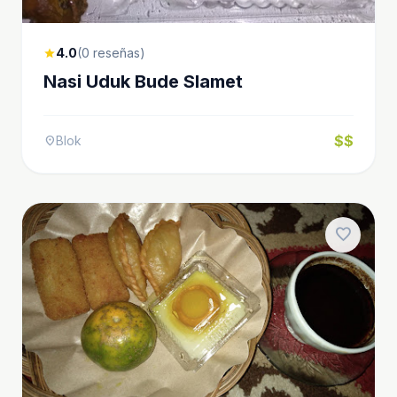
4.0
(0 reseñas)
star
Nasi Uduk Bude Slamet
$$
Blok
location_on
favorite