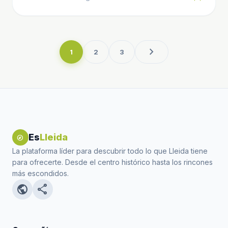
chevron_right
1
2
3
Es
Lleida
explore
La plataforma líder para descubrir todo lo que Lleida tiene
para ofrecerte. Desde el centro histórico hasta los rincones
más escondidos.
public
share