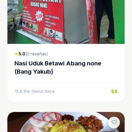
5.0
(0 reseñas)
star
Nasi Uduk Betawi Abang none
(Bang Yakub)
$$
Jl. Rw. Semut Raya
location_on
favorite