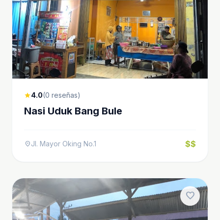
4.0
(0 reseñas)
star
Nasi Uduk Bang Bule
$$
Jl. Mayor Oking No.1
location_on
favorite