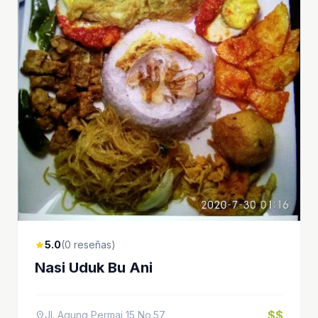
5.0
(0 reseñas)
star
Nasi Uduk Bu Ani
$$
Jl. Agung Permai 15 No.57
location_on