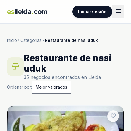
menu
es
lleida
.
com
Iniciar sesión
Inicio
Categorías
Restaurante de nasi uduk
chevron_right
chevron_right
Restaurante de nasi
store
uduk
35 negocios encontrados en Lleida
Ordenar por:
favorite