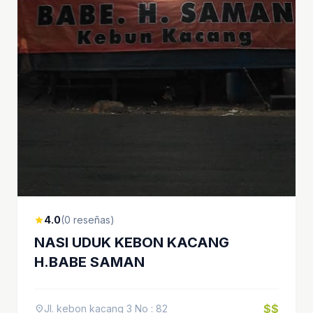
4.0
(0 reseñas)
star
NASI UDUK KEBON KACANG
H.BABE SAMAN
$$
Jl. kebon kacang 3 No : 82
location_on