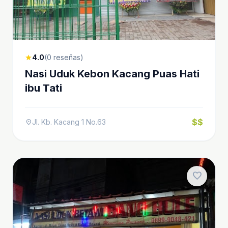
4.0
(0 reseñas)
star
Nasi Uduk Kebon Kacang Puas Hati
ibu Tati
$$
Jl. Kb. Kacang 1 No.63
location_on
favorite