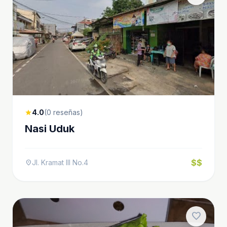
4.0
(0 reseñas)
star
Nasi Uduk
$$
Jl. Kramat III No.4
location_on
favorite