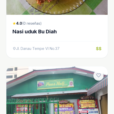
4.0
(0 reseñas)
star
Nasi uduk Bu Diah
$$
Jl. Danau Tempe VI No.37
location_on
favorite