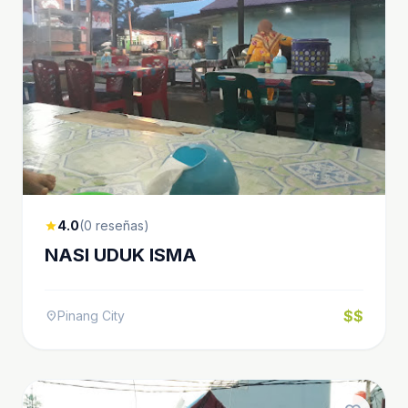
4.0
(0 reseñas)
star
NASI UDUK ISMA
$$
Pinang City
location_on