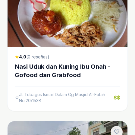
4.0
(0 reseñas)
star
Nasi Uduk dan Kuning Ibu Onah -
Gofood dan Grabfood
Jl. Tubagus Ismail Dalam Gg Masjid Al-Fatah
$$
location_on
No.20/153B
favorite