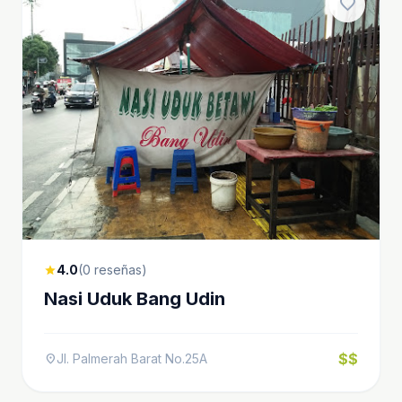
favorite
4.0
(0 reseñas)
star
Nasi Uduk Bang Udin
$$
Jl. Palmerah Barat No.25A
location_on