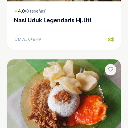
4.0
(0 reseñas)
star
Nasi Uduk Legendaris Hj.Uti
$$
MWJX+9H9
location_on
favorite