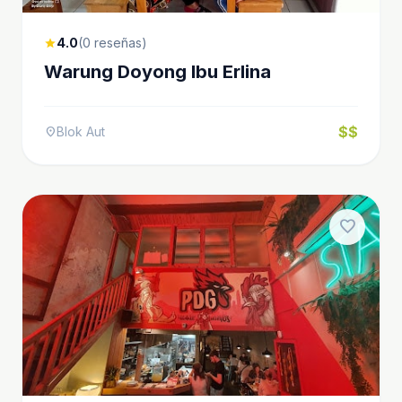
4.0
(0 reseñas)
star
Warung Doyong Ibu Erlina
$$
Blok Aut
location_on
favorite