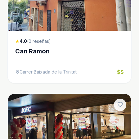
4.0
(0 reseñas)
star
Can Ramon
$$
Carrer Baixada de la Trinitat
location_on
favorite