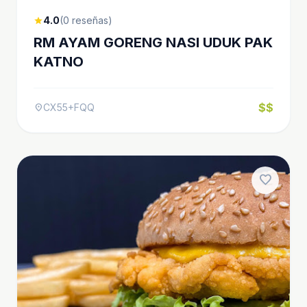
4.0
(0 reseñas)
star
RM AYAM GORENG NASI UDUK PAK
KATNO
$$
CX55+FQQ
location_on
favorite