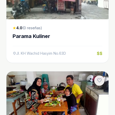
4.0
(0 reseñas)
star
Parama Kuliner
$$
Jl. KH Wachid Hasyim No.63D
location_on
favorite