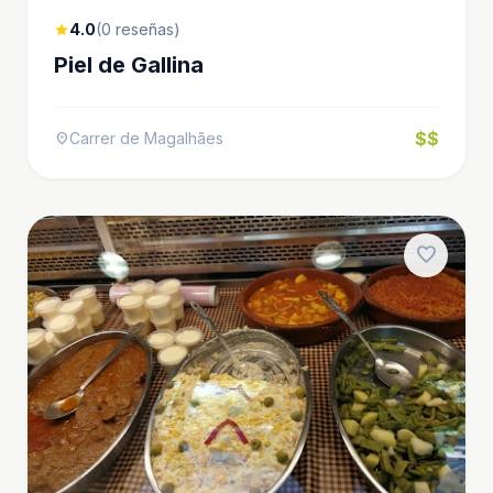
4.0
(0 reseñas)
star
Piel de Gallina
$$
Carrer de Magalhães
location_on
favorite