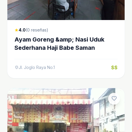
4.0
(0 reseñas)
star
Ayam Goreng &amp; Nasi Uduk
Sederhana Haji Babe Saman
$$
Jl. Joglo Raya No.1
location_on
favorite