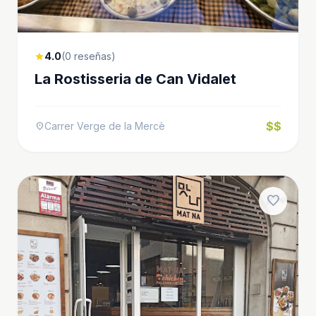
4.0
(0 reseñas)
star
La Rostisseria de Can Vidalet
$$
Carrer Verge de la Mercè
location_on
favorite