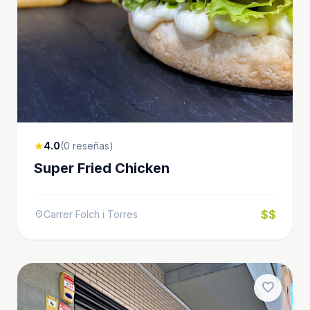
4.0
(0 reseñas)
star
Super Fried Chicken
$$
Carrer Folch i Torres
location_on
favorite