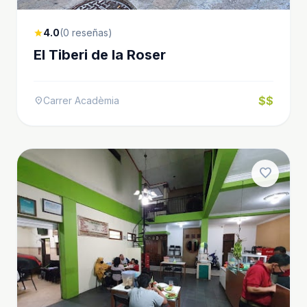
4.0
(0 reseñas)
star
El Tiberi de la Roser
$$
Carrer Acadèmia
location_on
favorite