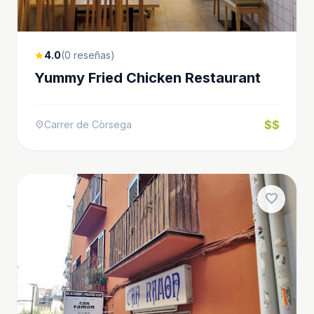
4.0
(0 reseñas)
star
Yummy Fried Chicken Restaurant
$$
Carrer de Còrsega
location_on
favorite