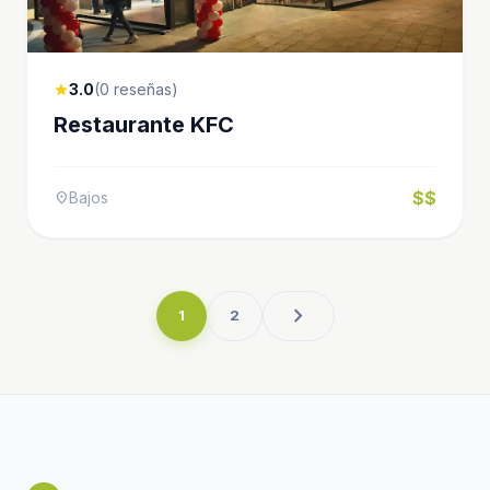
3.0
(0 reseñas)
star
Restaurante KFC
$$
Bajos
location_on
chevron_right
1
2