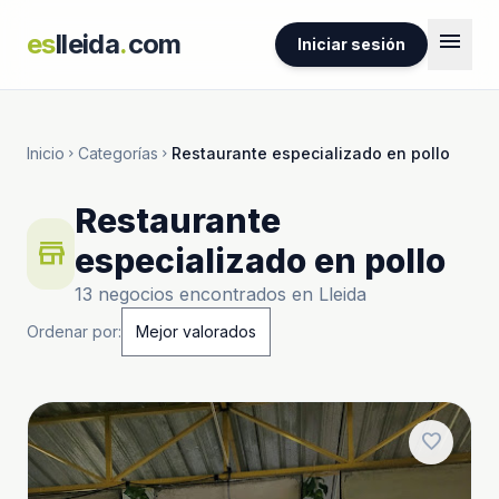
menu
es
lleida
.
com
Iniciar sesión
Inicio
Categorías
Restaurante especializado en pollo
chevron_right
chevron_right
Restaurante
store
especializado en pollo
13 negocios encontrados en Lleida
Ordenar por:
favorite