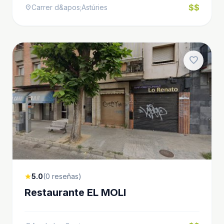
$$
Carrer d&apos;Astúries
location_on
favorite
5.0
(0 reseñas)
star
Restaurante EL MOLI