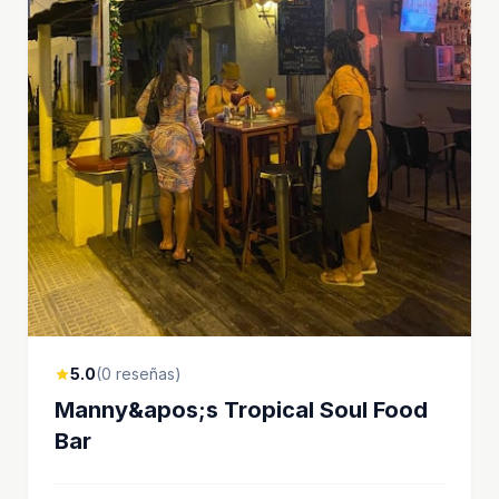
5.0
(0 reseñas)
star
Manny&apos;s Tropical Soul Food
Bar