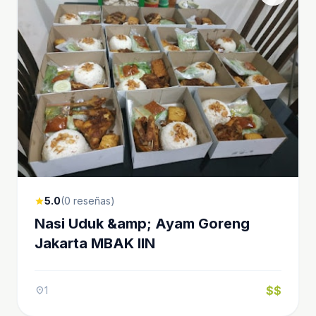
5.0
(0 reseñas)
star
Nasi Uduk &amp; Ayam Goreng
Jakarta MBAK IIN
$$
1
location_on