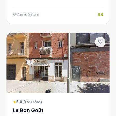
$$
Carrer Saturn
location_on
favorite
5.0
(0 reseñas)
star
Le Bon Goût