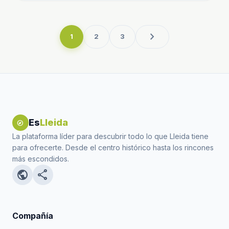
chevron_right
1
2
3
Es
Lleida
explore
La plataforma líder para descubrir todo lo que Lleida tiene
para ofrecerte. Desde el centro histórico hasta los rincones
más escondidos.
public
share
Compañía