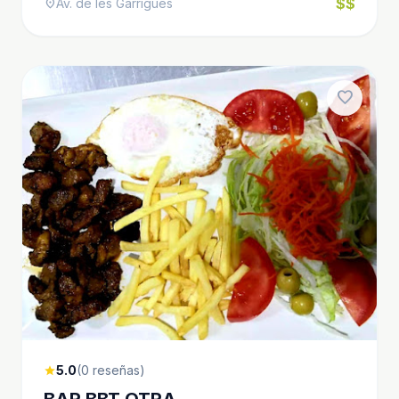
$$
Av. de les Garrigues
location_on
favorite
5.0
(0 reseñas)
star
BAR BBT OTRA