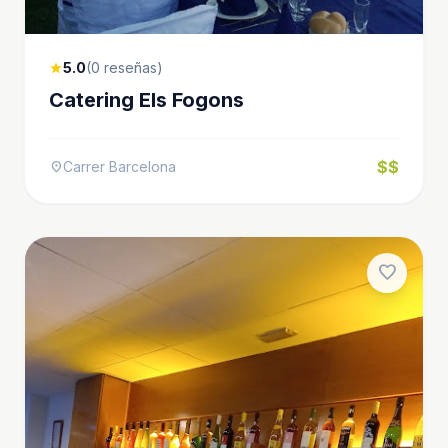
5.0
(0 reseñas)
star
Catering Els Fogons
$$
Carrer Barcelona
location_on
favorite