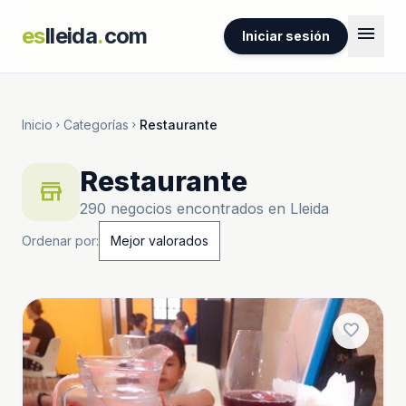
menu
es
lleida
.
com
Iniciar sesión
Inicio
Categorías
Restaurante
chevron_right
chevron_right
Restaurante
store
290 negocios encontrados en Lleida
Ordenar por:
favorite