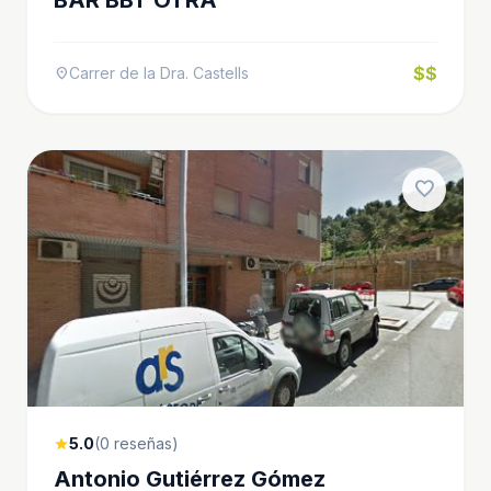
$$
Carrer de la Dra. Castells
location_on
favorite
5.0
(0 reseñas)
star
Antonio Gutiérrez Gómez