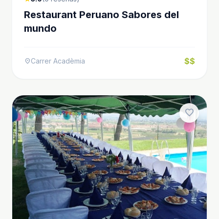
Restaurant Peruano Sabores del
mundo
$$
Carrer Acadèmia
location_on
favorite