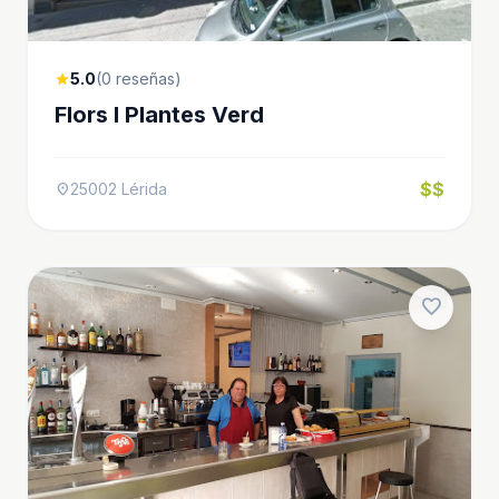
5.0
(0 reseñas)
star
Flors I Plantes Verd
$$
25002 Lérida
location_on
favorite