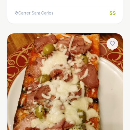
$$
Carrer Sant Carles
location_on
favorite