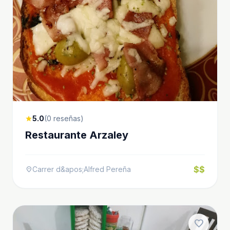
5.0
(0 reseñas)
star
Restaurante Arzaley
$$
Carrer d&apos;Alfred Pereña
location_on
favorite