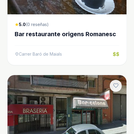
5.0
(0 reseñas)
star
Bar restaurante origens Romanesc
$$
Carrer Baró de Maials
location_on
favorite