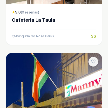
5.0
(0 reseñas)
star
Cafeteria La Taula
$$
Avinguda de Rosa Parks
location_on
favorite