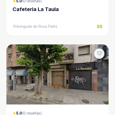
5.0
(0 reseñas)
star
Cafeteria La Taula
$$
Avinguda de Rosa Parks
location_on
favorite
5.0
(0 reseñas)
star