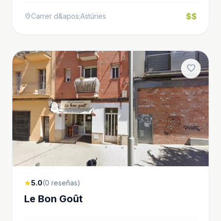
$$
Carrer d&apos;Astúries
location_on
favorite
5.0
(0 reseñas)
star
Le Bon Goût