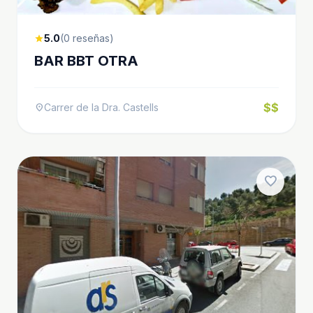
5.0
(0 reseñas)
star
BAR BBT OTRA
$$
Carrer de la Dra. Castells
location_on
favorite