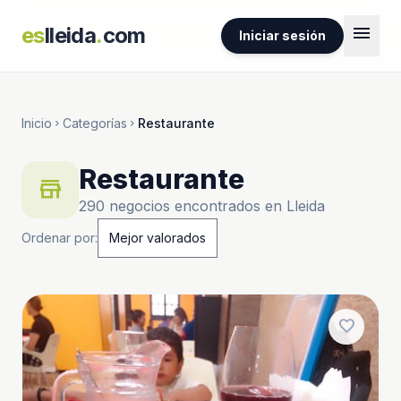
menu
es
lleida
.
com
Iniciar sesión
Inicio
Categorías
Restaurante
chevron_right
chevron_right
Restaurante
store
290 negocios encontrados en Lleida
Ordenar por:
favorite