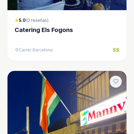
5.0
(0 reseñas)
star
Catering Els Fogons
$$
Carrer Barcelona
location_on
favorite