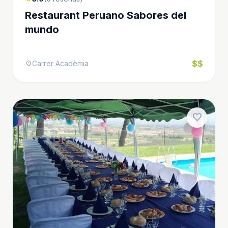
Restaurant Peruano Sabores del
mundo
$$
Carrer Acadèmia
location_on
favorite