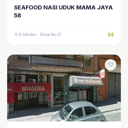
SEAFOOD NASI UDUK MAMA JAYA
58
$$
Jl. Medan - Binjai No.21
location_on
favorite