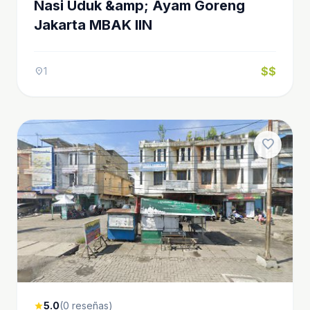
Nasi Uduk &amp; Ayam Goreng
Jakarta MBAK IIN
$$
1
location_on
favorite
5.0
(0 reseñas)
star