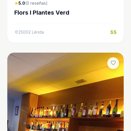
5.0
(0 reseñas)
star
Flors I Plantes Verd
$$
25002 Lérida
location_on
favorite