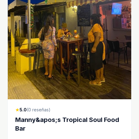
5.0
(0 reseñas)
star
Manny&apos;s Tropical Soul Food
Bar