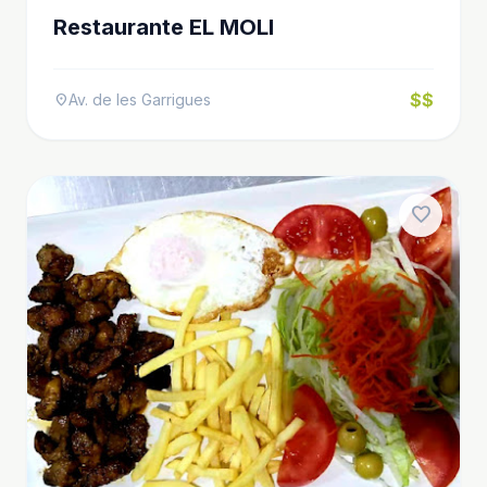
Restaurante EL MOLI
$$
Av. de les Garrigues
location_on
favorite