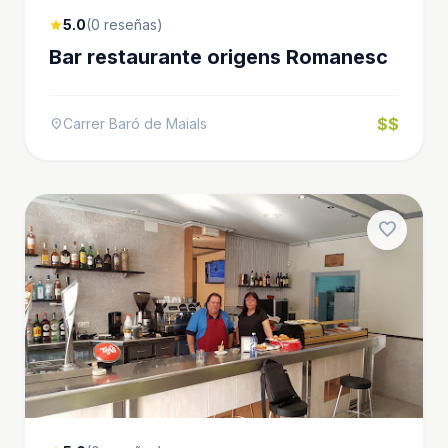
5.0
(0 reseñas)
star
Bar restaurante origens Romanesc
$$
Carrer Baró de Maials
location_on
favorite