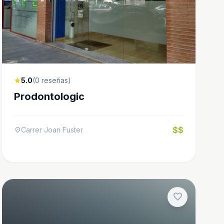
5.0
(0 reseñas)
star
Prodontologic
$$
Carrer Joan Fuster
location_on
favorite