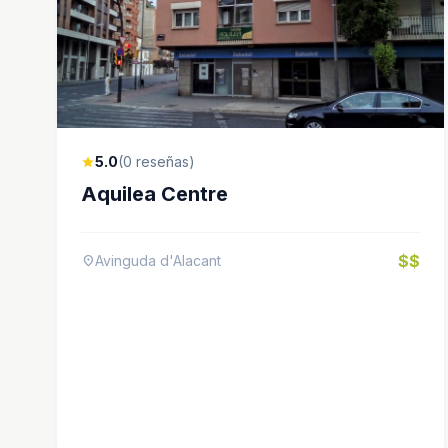
5.0
(0 reseñas)
star
Aquilea Centre
$$
Avinguda d'Alacant
location_on