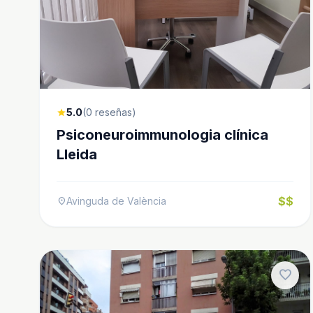
5.0
(0 reseñas)
star
Psiconeuroimmunologia clínica
Lleida
$$
Avinguda de València
location_on
favorite