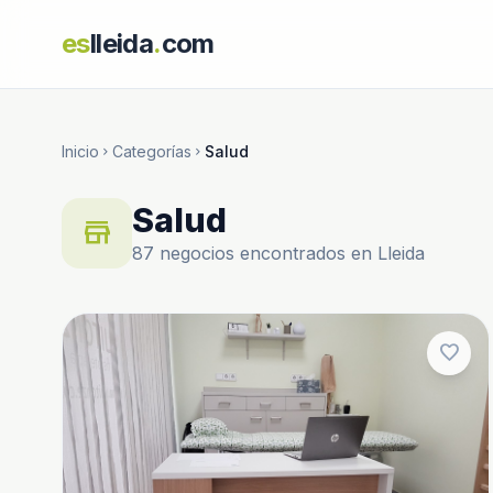
es
lleida
.
com
Inicio
Categorías
Salud
chevron_right
chevron_right
Salud
store
87 negocios encontrados en Lleida
favorite