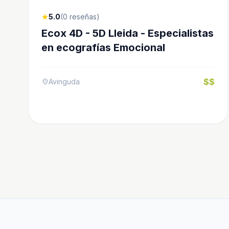
5.0
(0 reseñas)
star
Ecox 4D - 5D Lleida - Especialistas
en ecografías Emocional
$$
Avinguda
location_on