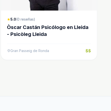
5.0
(0 reseñas)
star
Òscar Castán Psicólogo en Lleida
- Psicòleg Lleida
$$
Gran Passeig de Ronda
location_on