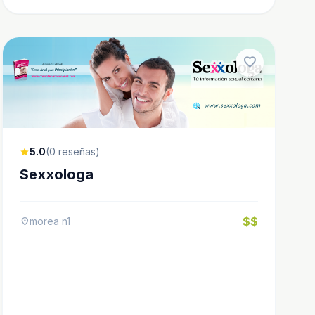
favorite
5.0
(0 reseñas)
star
Sexxologa
$$
morea n1
location_on