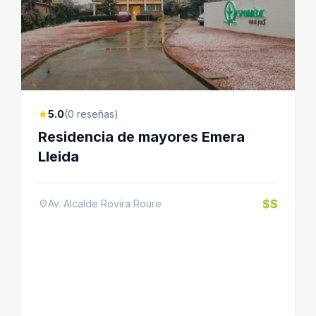
5.0
(0 reseñas)
star
Residencia de mayores Emera
Lleida
$$
Av. Alcalde Rovira Roure
location_on