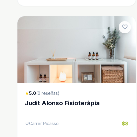
favorite
5.0
(0 reseñas)
star
Judit Alonso Fisioteràpia
$$
Carrer Picasso
location_on