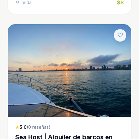
$$
Lleida
location_on
favorite
5.0
(0 reseñas)
star
Sea Host | Alquiler de barcos en