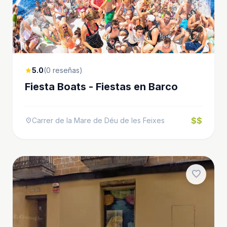
5.0
(0 reseñas)
star
Fiesta Boats - Fiestas en Barco
$$
Carrer de la Mare de Déu de les Feixes
location_on
favorite