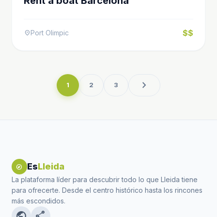
Rent a boat Barcelona
$$
Port Olimpic
location_on
chevron_right
1
2
3
Es
Lleida
explore
La plataforma líder para descubrir todo lo que Lleida tiene
para ofrecerte. Desde el centro histórico hasta los rincones
más escondidos.
public
share