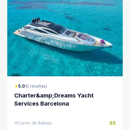
5.0
(0 reseñas)
star
Charter&amp;Dreams Yacht
Services Barcelona
$$
Carrer de Balmes
location_on