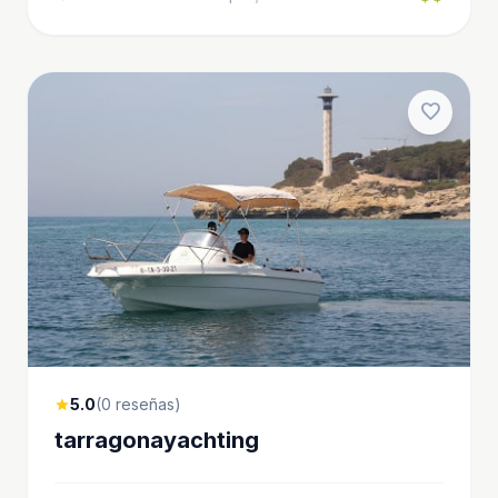
favorite
5.0
(0 reseñas)
star
tarragonayachting