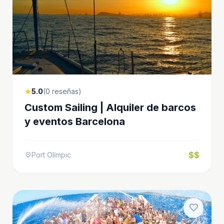
5.0
(0 reseñas)
star
Custom Sailing | Alquiler de barcos
y eventos Barcelona
$$
Port Olímpic
location_on
favorite