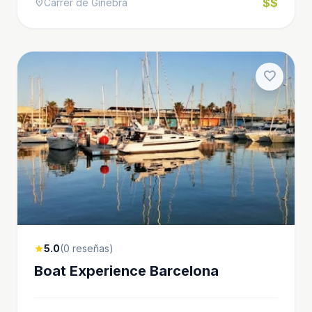
$$
Carrer de Ginebra
location_on
favorite
5.0
(0 reseñas)
star
Boat Experience Barcelona