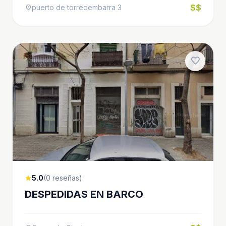
$$
puerto de torredembarra 3
location_on
favorite
5.0
(0 reseñas)
star
DESPEDIDAS EN BARCO