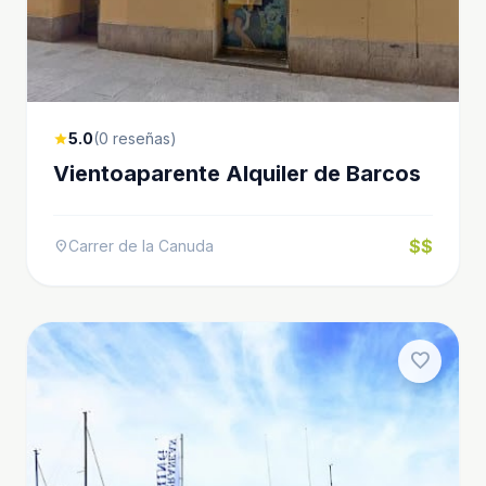
5.0
(0 reseñas)
star
Vientoaparente Alquiler de Barcos
$$
Carrer de la Canuda
location_on
favorite