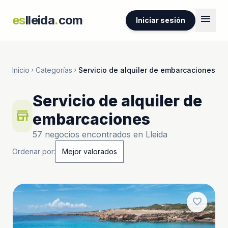
menu
es
lleida
.
com
Iniciar sesión
Inicio
Categorías
Servicio de alquiler de embarcaciones
chevron_right
chevron_right
Servicio de alquiler de
store
embarcaciones
57 negocios encontrados en Lleida
Ordenar por:
favorite