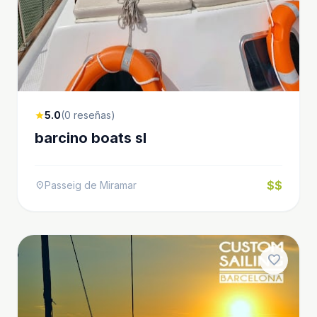
5.0
(0 reseñas)
star
barcino boats sl
$$
Passeig de Miramar
location_on
favorite