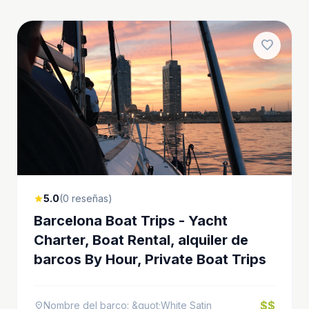
favorite
5.0
(0 reseñas)
star
Barcelona Boat Trips - Yacht
Charter, Boat Rental, alquiler de
barcos By Hour, Private Boat Trips
$$
Nombre del barco: &quot;White Satin
location_on