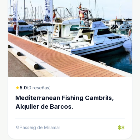
5.0
(0 reseñas)
star
Mediterranean Fishing Cambrils,
Alquiler de Barcos.
$$
Passeig de Miramar
location_on