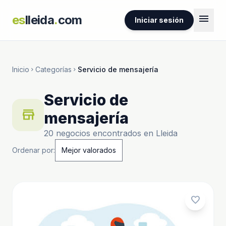
menu
es
lleida
.
com
Iniciar sesión
Inicio
Categorías
Servicio de mensajería
chevron_right
chevron_right
Servicio de
store
mensajería
20 negocios encontrados en Lleida
Ordenar por:
favorite