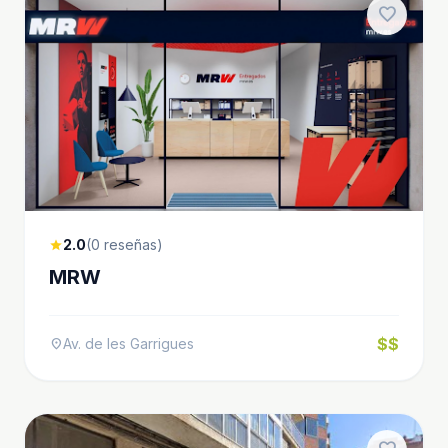
favorite
2.0
(0 reseñas)
star
MRW
$$
Av. de les Garrigues
location_on