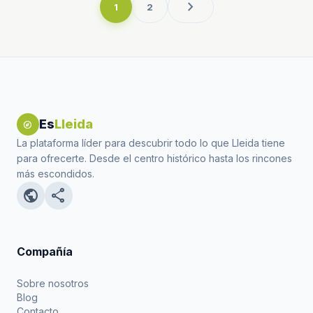
chevron_right
1
2
Es
Lleida
explore
La plataforma líder para descubrir todo lo que Lleida tiene
para ofrecerte. Desde el centro histórico hasta los rincones
más escondidos.
public
share
Compañía
Sobre nosotros
Blog
Contacto