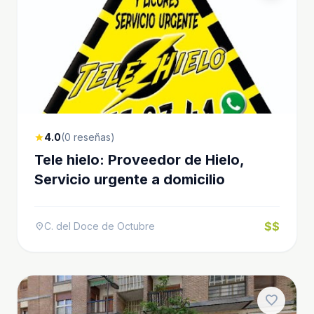
4.0
(0 reseñas)
star
Tele hielo: Proveedor de Hielo,
Servicio urgente a domicilio
$$
C. del Doce de Octubre
location_on
favorite