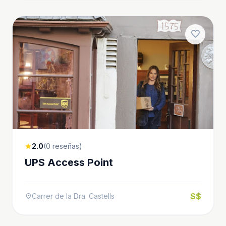
favorite
2.0
(0 reseñas)
star
UPS Access Point
$$
Carrer de la Dra. Castells
location_on