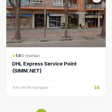
1.0
(0 reseñas)
star
DHL Express Service Point
(SIMM.NET)
$$
Av. de les Garrigues
location_on