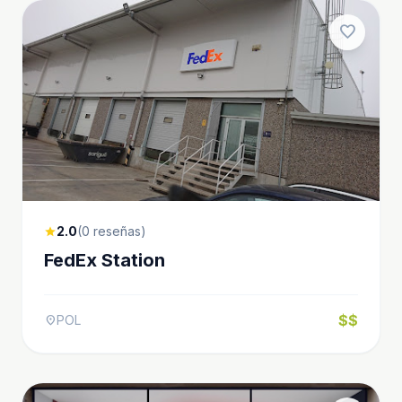
favorite
2.0
(0 reseñas)
star
FedEx Station
$$
POL
location_on