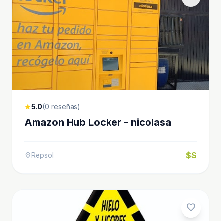
5.0
(0 reseñas)
star
Amazon Hub Locker - nicolasa
$$
Repsol
location_on
favorite