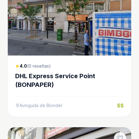
4.0
(0 reseñas)
star
DHL Express Service Point
(BONPAPER)
$$
Avinguda de Blondel
location_on
favorite