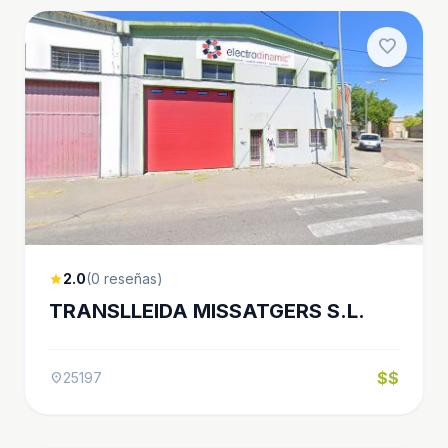
favorite
2.0
(0 reseñas)
star
TRANSLLEIDA MISSATGERS S.L.
$$
25197
location_on