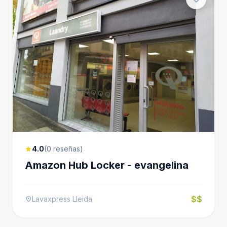
4.0
(0 reseñas)
star
Amazon Hub Locker - evangelina
$$
Lavaxpress Lleida
location_on