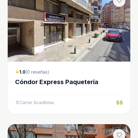
favorite
1.0
(0 reseñas)
star
Cóndor Express Paquetería
$$
Carrer Acadèmia
location_on
favorite