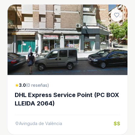
favorite
3.0
(0 reseñas)
star
DHL Express Service Point (PC BOX
LLEIDA 2064)
$$
Avinguda de València
location_on