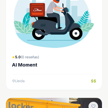
5.0
(0 reseñas)
star
Al Moment
$$
Lleida
location_on
favorite