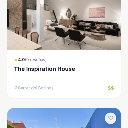
4.0
(0 reseñas)
star
The Inspiration House
$$
Carrer del Berlinès
location_on
favorite