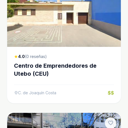
4.0
(0 reseñas)
star
Centro de Emprendedores de
Utebo (CEU)
$$
C. de Joaquín Costa
location_on
favorite