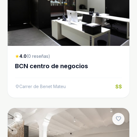
4.0
(0 reseñas)
star
BCN centro de negocios
$$
Carrer de Benet Mateu
location_on
favorite