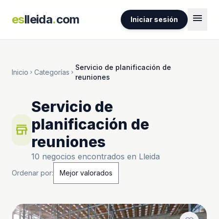
menu
es
lleida
.
com
Iniciar sesión
Servicio de planificación de
Inicio
Categorías
chevron_right
chevron_right
reuniones
Servicio de
planificación de
store
reuniones
10 negocios encontrados en Lleida
Ordenar por: