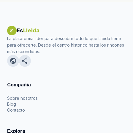
Es
Lleida
explore
La plataforma líder para descubrir todo lo que Lleida tiene
para ofrecerte. Desde el centro histórico hasta los rincones
más escondidos.
public
share
Compañía
Sobre nosotros
Blog
Contacto
Explora