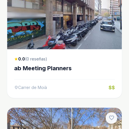
0.0
(0 reseñas)
star
ab Meeting Planners
$$
Carrer de Moià
location_on
favorite