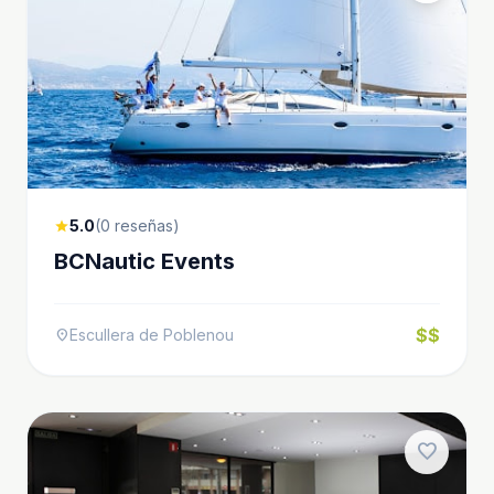
5.0
(0 reseñas)
star
BCNautic Events
$$
Escullera de Poblenou
location_on
favorite