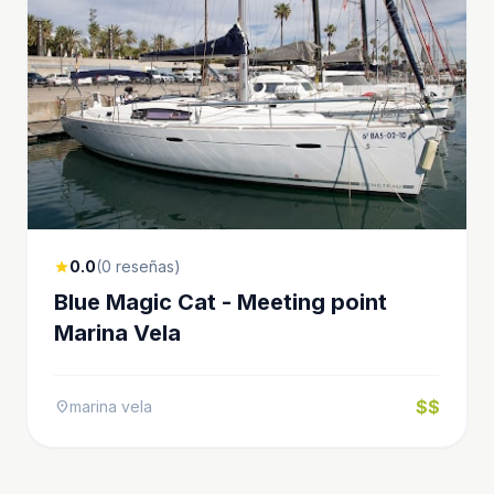
0.0
(0 reseñas)
star
Blue Magic Cat - Meeting point
Marina Vela
$$
marina vela
location_on