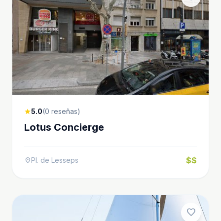
5.0
(0 reseñas)
star
Lotus Concierge
$$
Pl. de Lesseps
location_on
favorite