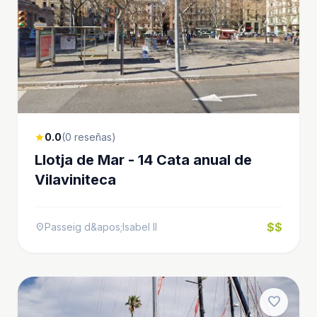
0.0
(0 reseñas)
star
Llotja de Mar - 14 Cata anual de
Vilaviniteca
$$
Passeig d&apos;Isabel II
location_on
favorite