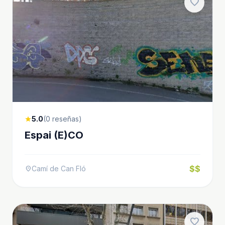
favorite
5.0
(0 reseñas)
star
Espai (E)CO
$$
Camí de Can Fló
location_on
favorite