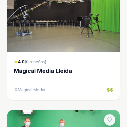
4.0
(0 reseñas)
star
Magical Media Lleida
$$
Magical Media
location_on
favorite