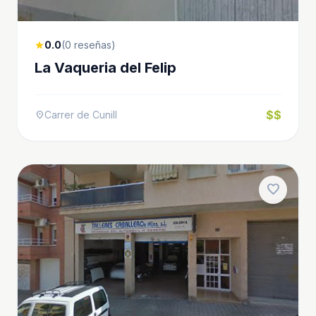
0.0
(0 reseñas)
star
La Vaqueria del Felip
$$
Carrer de Cunill
location_on
favorite