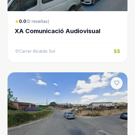
0.0
(0 reseñas)
star
XA Comunicació Audiovisual
$$
Carrer Alcalde Sol
location_on
favorite