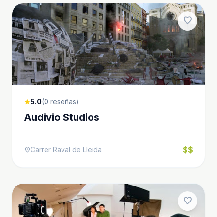
favorite
5.0
(0 reseñas)
star
Audivio Studios
$$
Carrer Raval de Lleida
location_on
favorite