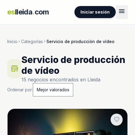
menu
es
lleida
.
com
Iniciar sesión
Inicio
Categorías
Servicio de producción de vídeo
chevron_right
chevron_right
Servicio de producción
store
de vídeo
15 negocios encontrados en Lleida
Ordenar por:
favorite