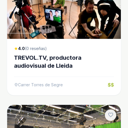
4.0
(0 reseñas)
star
TREVOL.TV, productora
audiovisual de Lleida
$$
Carrer Torres de Segre
location_on
favorite