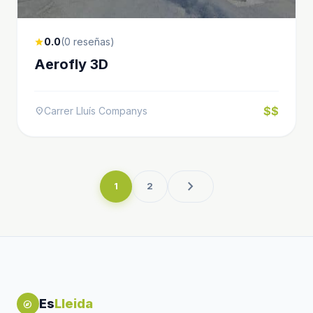
0.0
(0 reseñas)
star
Aerofly 3D
$$
Carrer Lluís Companys
location_on
chevron_right
1
2
Es
Lleida
explore