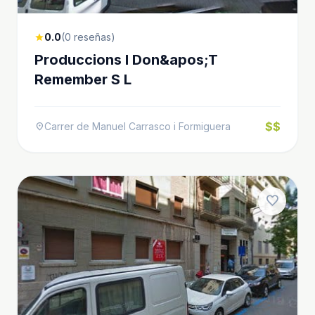
0.0
(0 reseñas)
star
Produccions I Don&apos;T
Remember S L
$$
Carrer de Manuel Carrasco i Formiguera
location_on
favorite