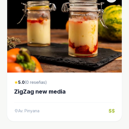
5.0
(0 reseñas)
star
ZigZag new media
$$
Av. Pinyana
location_on