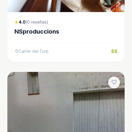
4.0
(0 reseñas)
star
NSproduccions
$$
Carrer del Turp
location_on
favorite