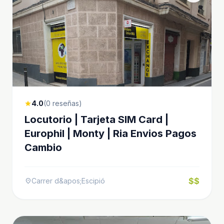
4.0
(0 reseñas)
star
Locutorio | Tarjeta SIM Card |
Europhil | Monty | Ria Envios Pagos
Cambio
$$
Carrer d&apos;Escipió
location_on