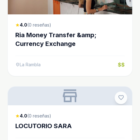
4.0
(0 reseñas)
star
Ria Money Transfer &amp;
Currency Exchange
$$
La Rambla
location_on
store
favorite
4.0
(0 reseñas)
star
LOCUTORIO SARA