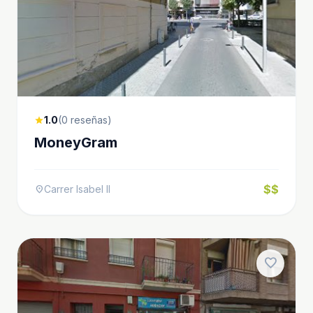
1.0
(0 reseñas)
star
MoneyGram
$$
Carrer Isabel II
location_on
favorite