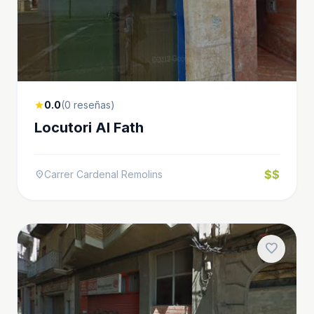
0.0
(0 reseñas)
star
Locutori Al Fath
$$
Carrer Cardenal Remolins
location_on
favorite