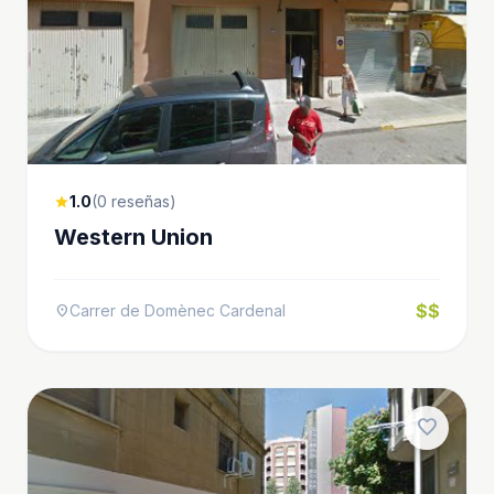
1.0
(0 reseñas)
star
Western Union
$$
Carrer de Domènec Cardenal
location_on
favorite