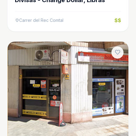
$$
Carrer del Rec Comtal
location_on
favorite