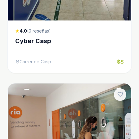
4.0
(0 reseñas)
star
Cyber Casp
$$
Carrer de Casp
location_on
favorite