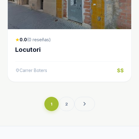
0.0
(0 reseñas)
star
Locutori
$$
Carrer Boters
location_on
chevron_right
1
2