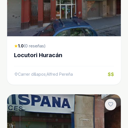
1.0
(0 reseñas)
star
Locutori Huracán
$$
Carrer d&apos;Alfred Pereña
location_on
favorite