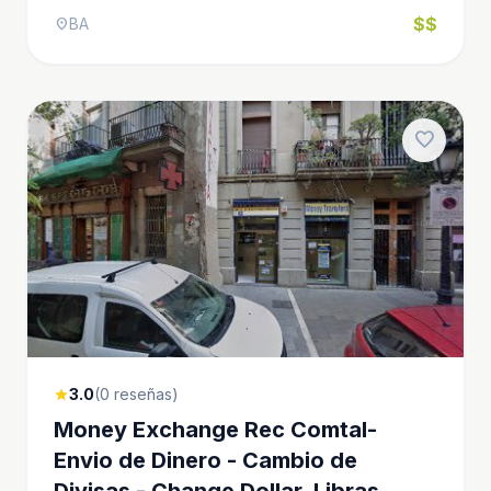
$$
BA
location_on
favorite
3.0
(0 reseñas)
star
Money Exchange Rec Comtal-
Envio de Dinero - Cambio de
Divisas - Change Dollar, Libras