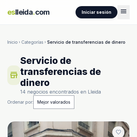
menu
es
lleida
.
com
Iniciar sesión
Inicio
Categorías
Servicio de transferencias de dinero
chevron_right
chevron_right
Servicio de
transferencias de
store
dinero
14 negocios encontrados en Lleida
Ordenar por:
favorite