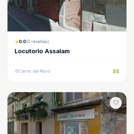
0.0
(0 reseñas)
star
Locutorio Assalam
$$
Carrer del Nord
location_on
favorite