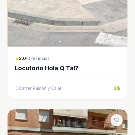
2.0
(0 reseñas)
star
Locutorio Hola Q Tal?
$$
Carrer Ramon y Cajal
location_on
favorite