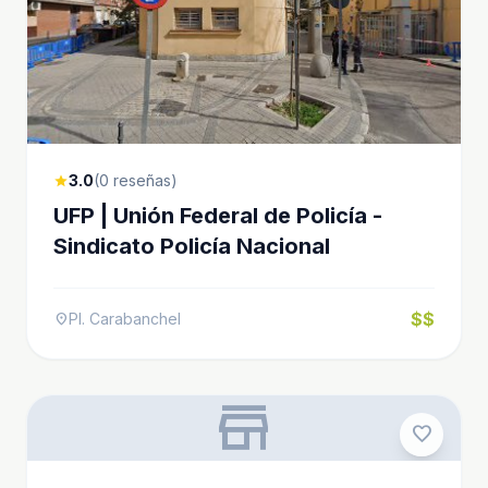
3.0
(0 reseñas)
star
UFP | Unión Federal de Policía -
Sindicato Policía Nacional
$$
Pl. Carabanchel
location_on
store
favorite