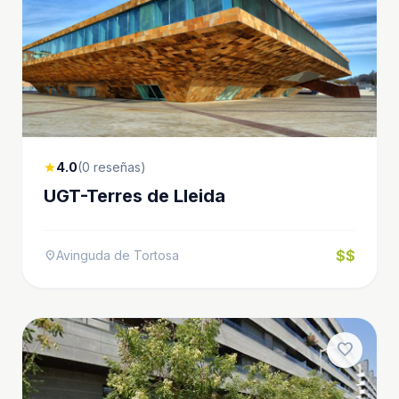
4.0
(0 reseñas)
star
UGT-Terres de Lleida
$$
Avinguda de Tortosa
location_on
favorite