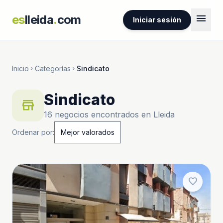
menu
es
lleida
.
com
Iniciar sesión
Inicio
Categorías
Sindicato
chevron_right
chevron_right
Sindicato
store
16 negocios encontrados en Lleida
Ordenar por:
favorite