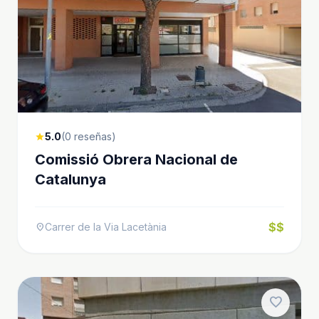
5.0
(0 reseñas)
star
Comissió Obrera Nacional de
Catalunya
$$
Carrer de la Via Lacetània
location_on
favorite