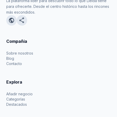
La plataforma líder para descubrir todo lo que Lleida tiene
para ofrecerte. Desde el centro histórico hasta los rincones
más escondidos.
public
share
Compañía
Sobre nosotros
Blog
Contacto
Explora
Añadir negocio
Categorías
Destacados