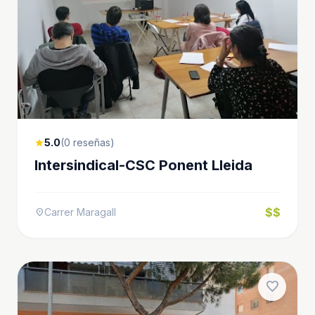
5.0
(0 reseñas)
star
Intersindical-CSC Ponent Lleida
$$
Carrer Maragall
location_on
favorite