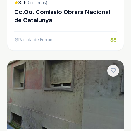
3.0
(0 reseñas)
star
Cc.Oo. Comissio Obrera Nacional
de Catalunya
$$
Rambla de Ferran
location_on
favorite