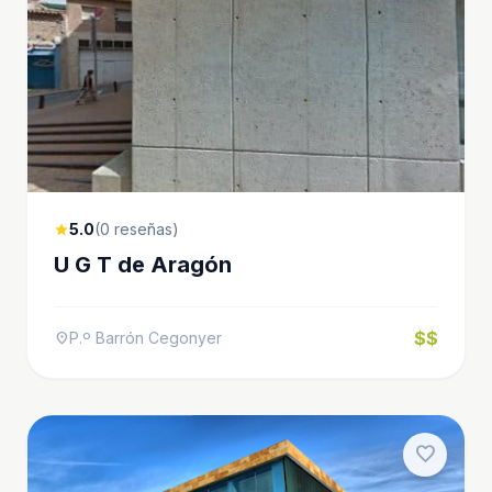
5.0
(0 reseñas)
star
U G T de Aragón
$$
P.º Barrón Cegonyer
location_on
favorite