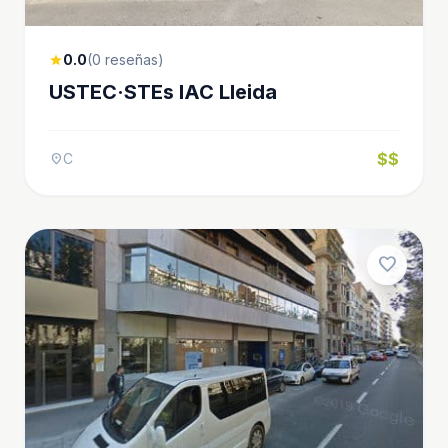
0.0
(0 reseñas)
star
USTEC·STEs IAC Lleida
$$
C
location_on
favorite