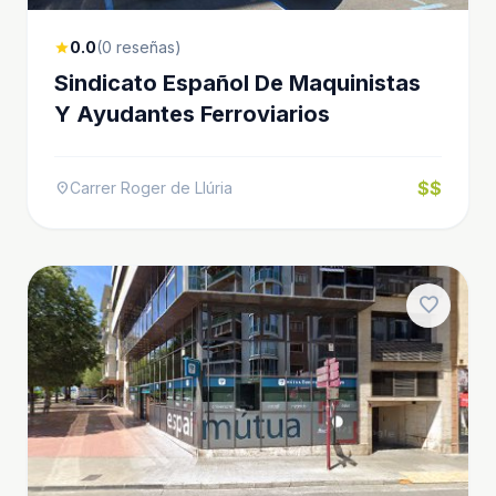
0.0
(0 reseñas)
star
Sindicato Español De Maquinistas
Y Ayudantes Ferroviarios
$$
Carrer Roger de Llúria
location_on
favorite