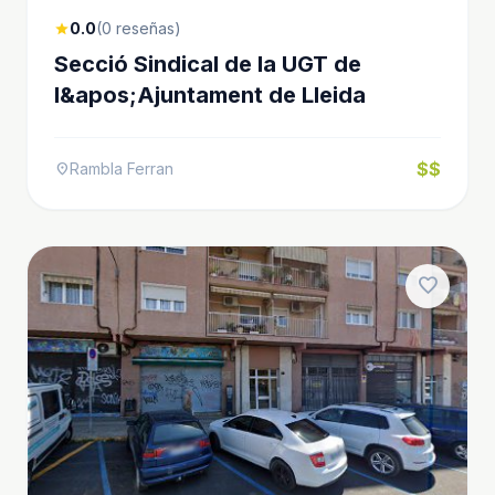
0.0
(0 reseñas)
star
Secció Sindical de la UGT de
l&apos;Ajuntament de Lleida
$$
Rambla Ferran
location_on
favorite