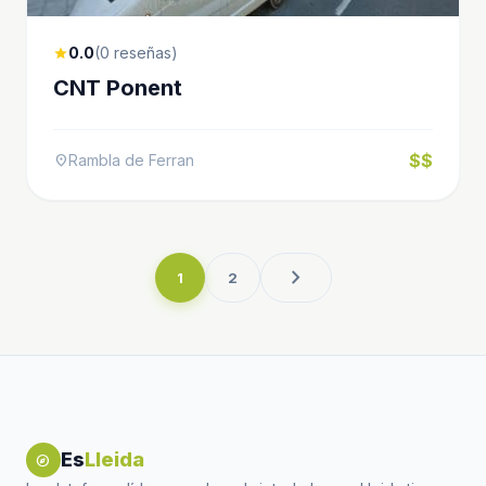
0.0
(0 reseñas)
star
CNT Ponent
$$
Rambla de Ferran
location_on
chevron_right
1
2
Es
Lleida
explore