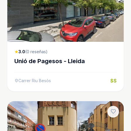
3.0
(0 reseñas)
star
Unió de Pagesos - Lleida
$$
Carrer Riu Besòs
location_on
favorite