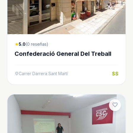
5.0
(0 reseñas)
star
Confederació General Del Treball
$$
Carrer Darrera Sant Martí
location_on
favorite