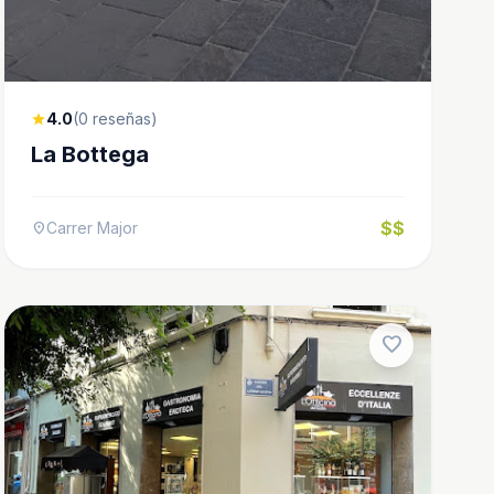
4.0
(0 reseñas)
star
La Bottega
$$
Carrer Major
location_on
favorite