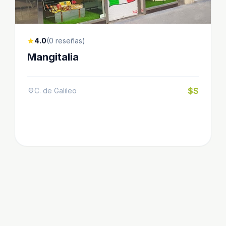
4.0
(0 reseñas)
star
Mangitalia
$$
C. de Galileo
location_on