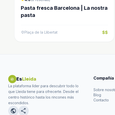
Pasta fresca Barcelona | La nostra
pasta
$$
Plaça de la Llibertat
location_on
Compañía
Es
Lleida
explore
La plataforma líder para descubrir todo lo
Sobre nosot
que Lleida tiene para ofrecerte. Desde el
Blog
centro histórico hasta los rincones más
Contacto
escondidos.
public
share