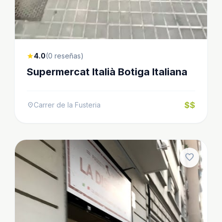
4.0
(0 reseñas)
star
Supermercat Italià Botiga Italiana
$$
Carrer de la Fusteria
location_on
favorite