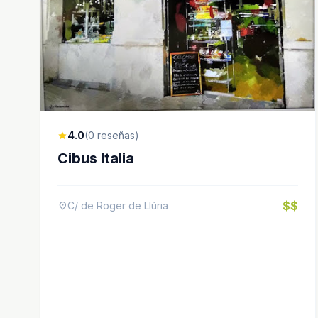
4.0
(0 reseñas)
star
Cibus Italia
$$
C/ de Roger de Llúria
location_on