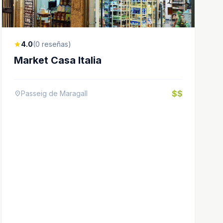
4.0
(0 reseñas)
star
Market Casa Italia
$$
Passeig de Maragall
location_on