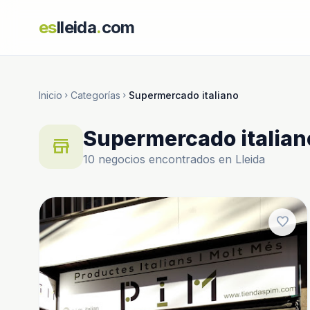
es
lleida
.
com
Inicio
Categorías
Supermercado italiano
chevron_right
chevron_right
Supermercado italian
store
10 negocios encontrados en Lleida
favorite