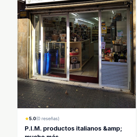
5.0
(0 reseñas)
star
P.I.M. productos italianos &amp;