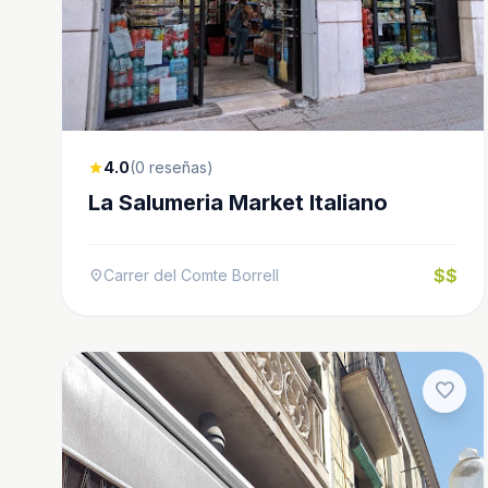
4.0
(0 reseñas)
star
La Salumeria Market Italiano
$$
Carrer del Comte Borrell
location_on
favorite