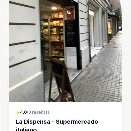
4.0
(0 reseñas)
star
La Dispensa - Supermercado
italiano