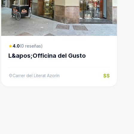
4.0
(0 reseñas)
star
L&apos;Officina del Gusto
$$
Carrer del Literat Azorín
location_on