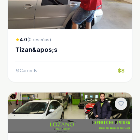
4.0
(0 reseñas)
star
Tizan&apos;s
$$
Carrer B
location_on
favorite