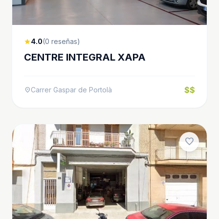
4.0
(0 reseñas)
star
CENTRE INTEGRAL XAPA
$$
Carrer Gaspar de Portolà
location_on
favorite