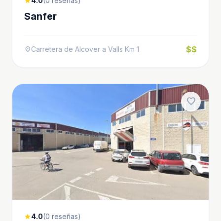
4.0
(0 reseñas)
star
Sanfer
$$
Carretera de Alcover a Valls Km 1
location_on
favorite
4.0
(0 reseñas)
star