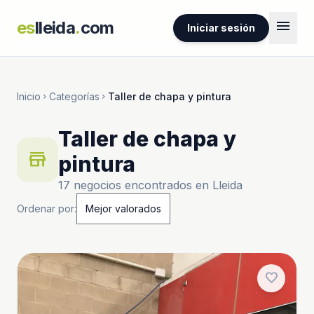
menu
es
lleida
.
com
Iniciar sesión
Inicio
Categorías
Taller de chapa y pintura
chevron_right
chevron_right
Taller de chapa y
store
pintura
17 negocios encontrados en Lleida
Ordenar por:
favorite