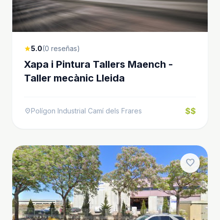
5.0
(0 reseñas)
star
Xapa i Pintura Tallers Maench -
Taller mecànic Lleida
$$
Polígon Industrial Camí dels Frares
location_on
favorite