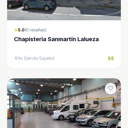
5.0
(0 reseñas)
star
Chapisteria Sanmartín Lalueza
$$
Av. Ejército Español
location_on
favorite