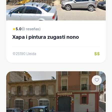
5.0
(0 reseñas)
star
Xapa i pintura zugasti nono
$$
25190 Lleida
location_on
favorite