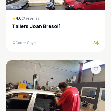
4.0
(0 reseñas)
star
Tallers Joan Bresolí
$$
Carrer Goya
location_on
favorite