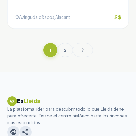
$$
Avinguda d&apos;Alacant
location_on
chevron_right
1
2
Es
Lleida
explore
La plataforma líder para descubrir todo lo que Lleida tiene
para ofrecerte. Desde el centro histórico hasta los rincones
más escondidos.
public
share