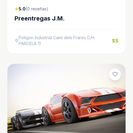
5.0
(0 reseñas)
star
Preentregas J.M.
Polígon Industrial Camí dels Frares C/H
$$
location_on
PARCELA 11
favorite