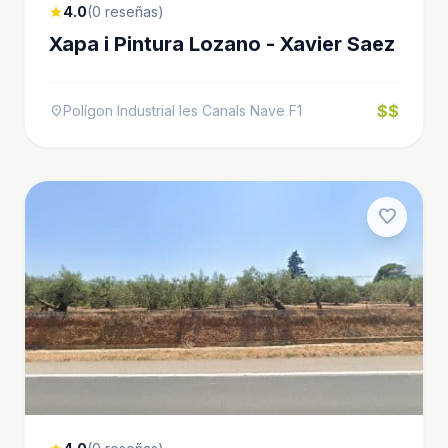
4.0
(0 reseñas)
star
Xapa i Pintura Lozano - Xavier Saez
$$
Polígon Industrial les Canals Nave F1
location_on
favorite