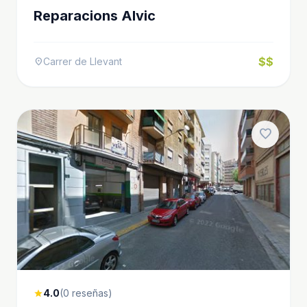
Reparacions Alvic
$$
Carrer de Llevant
location_on
favorite
4.0
(0 reseñas)
star