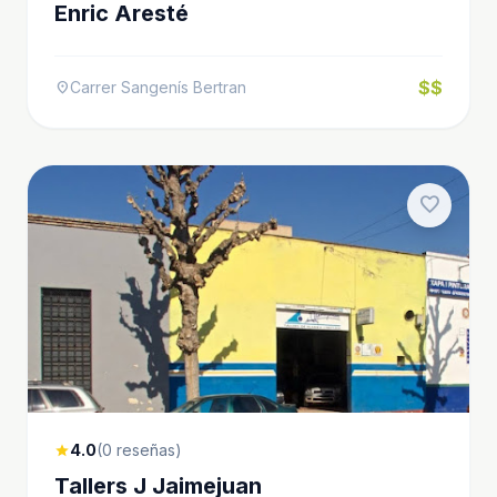
Enric Aresté
$$
Carrer Sangenís Bertran
location_on
favorite
4.0
(0 reseñas)
star
Tallers J Jaimejuan