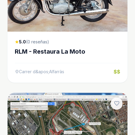
5.0
(0 reseñas)
star
RLM - Restaura La Moto
$$
Carrer d&apos;Alfarràs
location_on
favorite