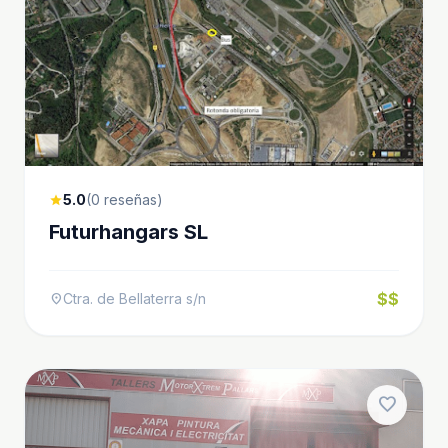
5.0
(0 reseñas)
star
Futurhangars SL
$$
Ctra. de Bellaterra s/n
location_on
favorite