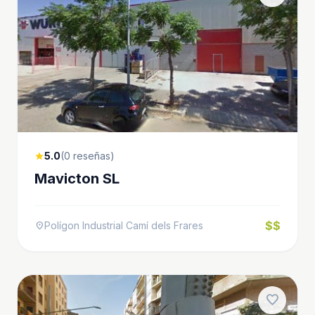
5.0
(0 reseñas)
star
Mavicton SL
$$
Polígon Industrial Camí dels Frares
location_on
favorite