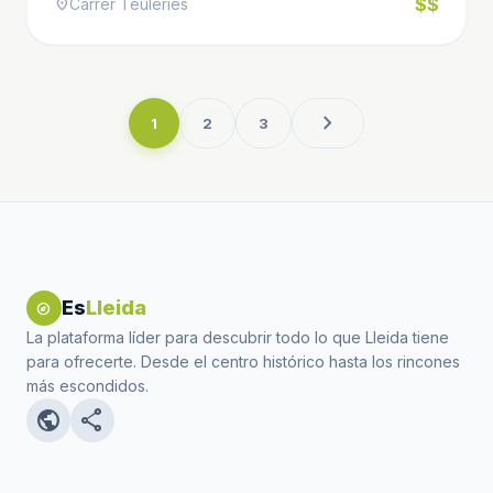
$$
Carrer Teuleries
location_on
chevron_right
1
2
3
Es
Lleida
explore
La plataforma líder para descubrir todo lo que Lleida tiene
para ofrecerte. Desde el centro histórico hasta los rincones
más escondidos.
public
share