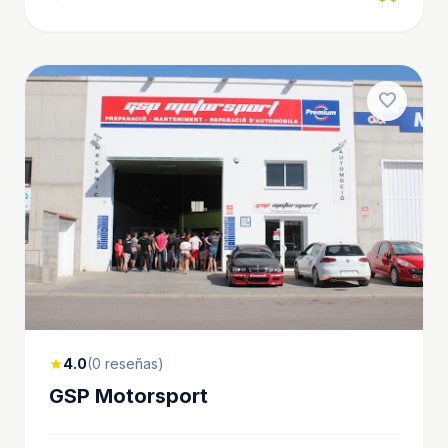
favorite
4.0
(0 reseñas)
star
GSP Motorsport