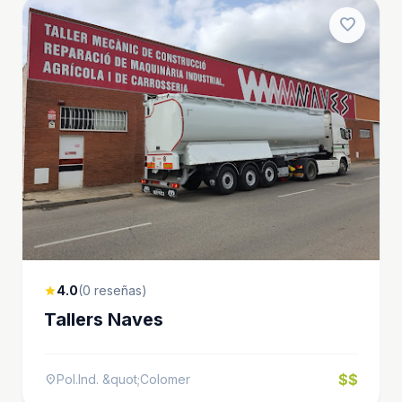
favorite
4.0
(0 reseñas)
star
Tallers Naves
$$
Pol.Ind. &quot;Colomer
location_on