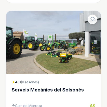
favorite
4.0
(0 reseñas)
star
Serveis Mecànics del Solsonès
$$
Carr. de Manresa
location_on