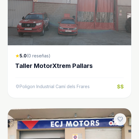
5.0
(0 reseñas)
star
Taller MotorXtrem Pallars
$$
Poligon Industrial Camí dels Frares
location_on
favorite