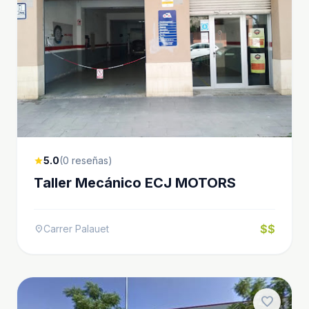
5.0
(0 reseñas)
star
Taller Mecánico ECJ MOTORS
$$
Carrer Palauet
location_on
favorite