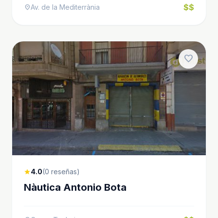
$$
Av. de la Mediterrània
location_on
favorite
4.0
(0 reseñas)
star
Nàutica Antonio Bota