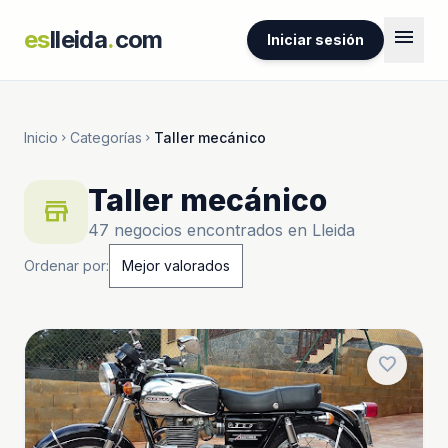
menu
es
lleida
.
com
Iniciar sesión
Inicio
Categorías
Taller mecánico
chevron_right
chevron_right
Taller mecánico
store
47 negocios encontrados en Lleida
Ordenar por:
favorite