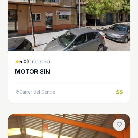
5.0
(0 reseñas)
star
MOTOR SIN
$$
Carrer del Centre
location_on
favorite