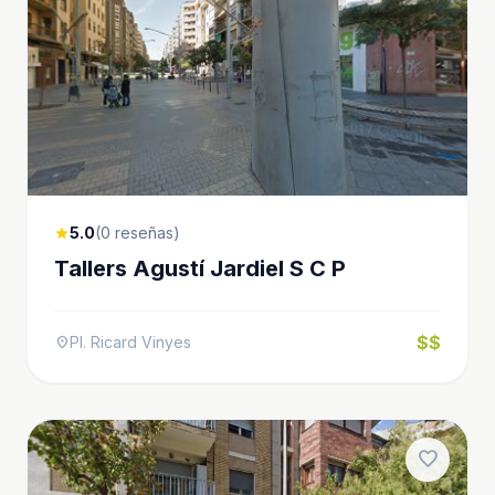
5.0
(0 reseñas)
star
Tallers Agustí Jardiel S C P
$$
Pl. Ricard Vinyes
location_on
favorite