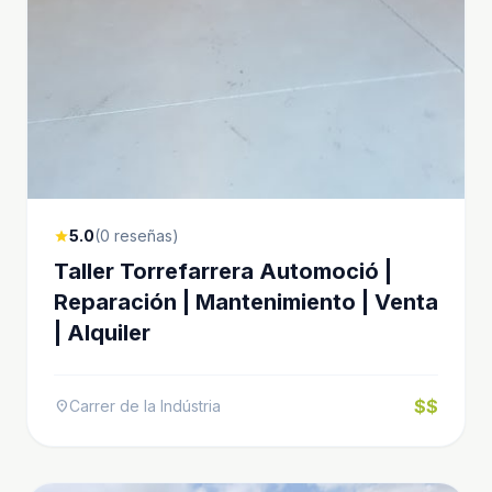
5.0
(0 reseñas)
star
Taller Torrefarrera Automoció |
Reparación | Mantenimiento | Venta
| Alquiler
$$
Carrer de la Indústria
location_on