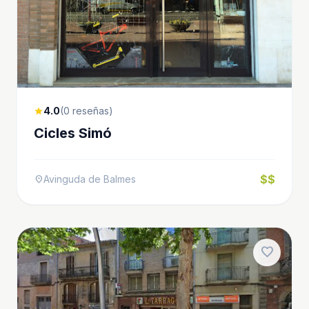
4.0
(0 reseñas)
star
Cicles Simó
$$
Avinguda de Balmes
location_on
favorite