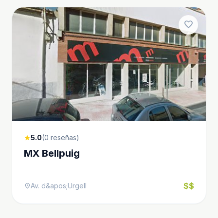
favorite
5.0
(0 reseñas)
star
MX Bellpuig
$$
Av. d&apos;Urgell
location_on