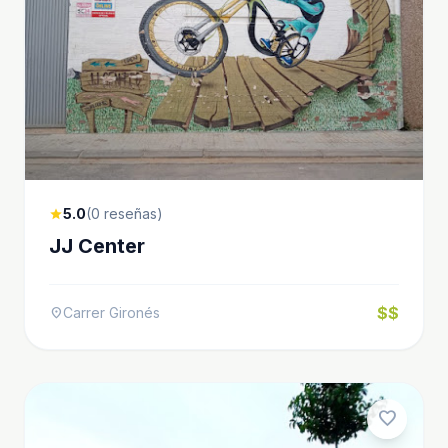
5.0
(0 reseñas)
star
JJ Center
$$
Carrer Gironés
location_on
favorite