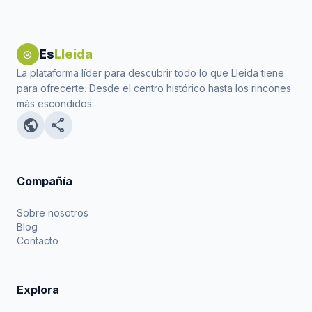
Es
Lleida
explore
La plataforma líder para descubrir todo lo que Lleida tiene
para ofrecerte. Desde el centro histórico hasta los rincones
más escondidos.
public
share
Compañía
Sobre nosotros
Blog
Contacto
Explora