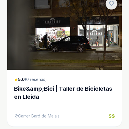
favorite
5.0
(0 reseñas)
star
Bike&amp;Bici | Taller de Bicicletas
en Lleida
$$
Carrer Baró de Maials
location_on