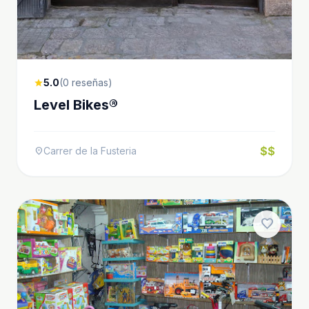
5.0
(0 reseñas)
star
Level Bikes®
$$
Carrer de la Fusteria
location_on
favorite