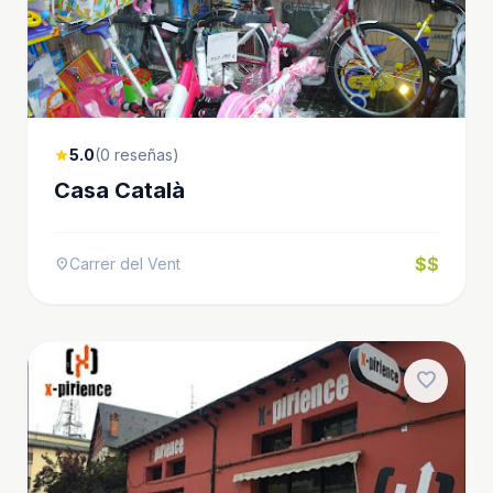
5.0
(0 reseñas)
star
Casa Català
$$
Carrer del Vent
location_on
favorite