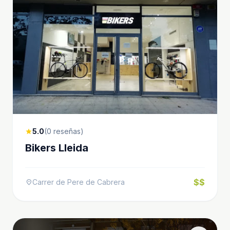
5.0
(0 reseñas)
star
Bikers Lleida
$$
Carrer de Pere de Cabrera
location_on