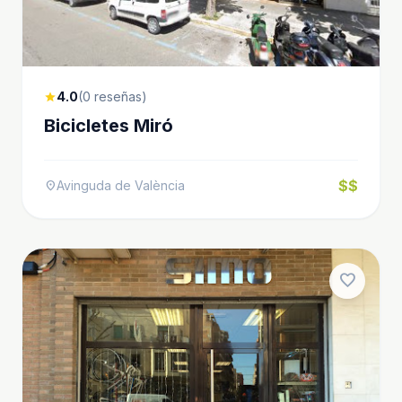
4.0
(0 reseñas)
star
Bicicletes Miró
$$
Avinguda de València
location_on
favorite