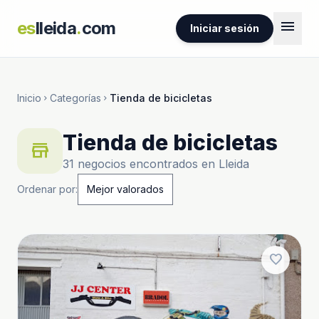
menu
es
lleida
.
com
Iniciar sesión
Inicio
Categorías
Tienda de bicicletas
chevron_right
chevron_right
Tienda de bicicletas
store
31 negocios encontrados en Lleida
Ordenar por:
favorite