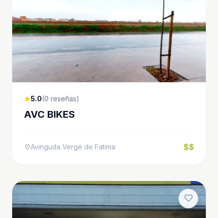
5.0
(0 reseñas)
star
AVC BIKES
$$
Avinguda Verge de Fatima
location_on
favorite