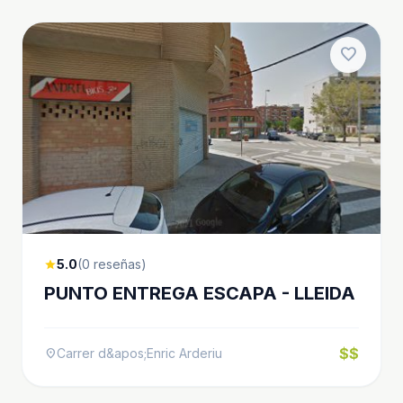
favorite
5.0
(0 reseñas)
star
PUNTO ENTREGA ESCAPA - LLEIDA
$$
Carrer d&apos;Enric Arderiu
location_on