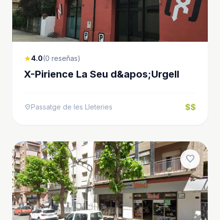
4.0
(0 reseñas)
star
X-Pirience La Seu d&apos;Urgell
$$
Passatge de les Lleteries
location_on
favorite