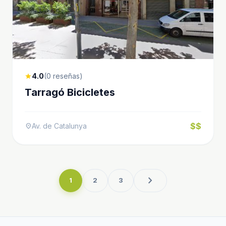
4.0
(0 reseñas)
star
Tarragó Bicicletes
$$
Av. de Catalunya
location_on
chevron_right
1
2
3