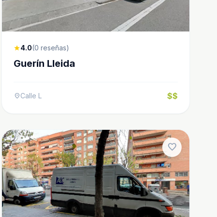
4.0
(0 reseñas)
star
Guerín Lleida
$$
Calle L
location_on
favorite