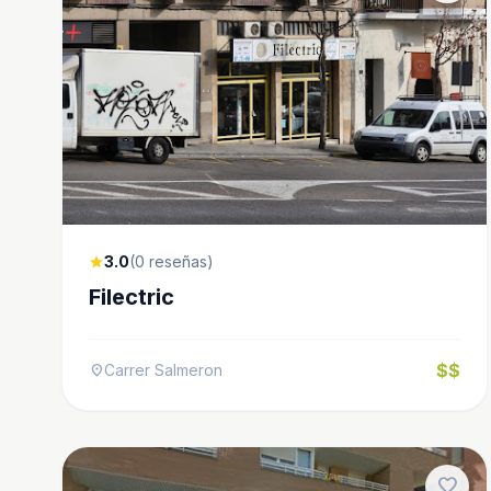
3.0
(0 reseñas)
star
Filectric
$$
Carrer Salmeron
location_on
favorite