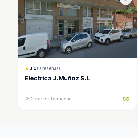
0.0
(0 reseñas)
star
Elèctrica J.Muñoz S.L.
$$
Carrer de Tarragona
location_on