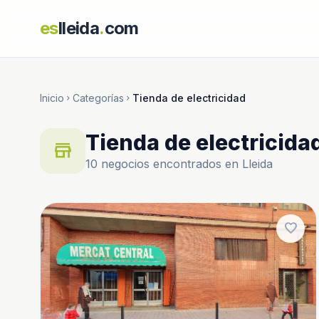
es
lleida
.
com
Inicio
Categorías
Tienda de electricidad
chevron_right
chevron_right
Tienda de electricida
store
10 negocios encontrados en Lleida
favorite