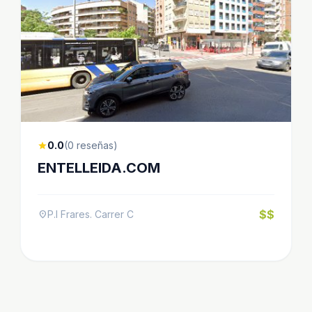
0.0
(0 reseñas)
star
ENTELLEIDA.COM
$$
P.I Frares. Carrer C
location_on