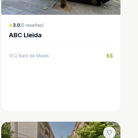
3.0
(0 reseñas)
star
ABC Lleida
$$
C/ Baró de Maials
location_on
favorite