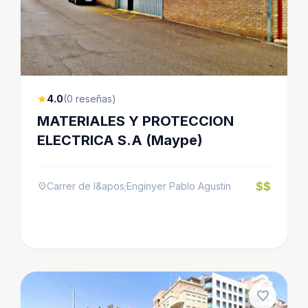
4.0
(0 reseñas)
star
MATERIALES Y PROTECCION
ELECTRICA S.A (Maype)
$$
Carrer de l&apos;Enginyer Pablo Agustin
location_on
favorite