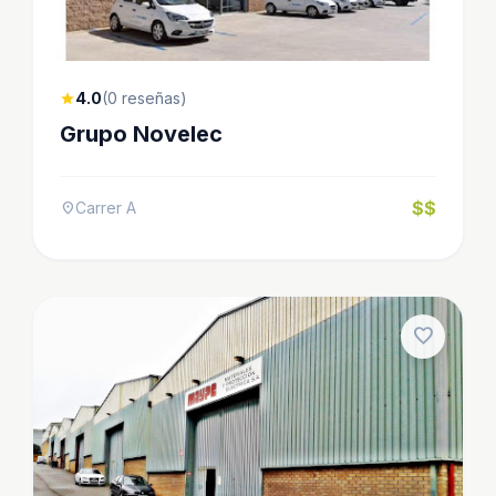
4.0
(0 reseñas)
star
Grupo Novelec
$$
Carrer A
location_on
favorite