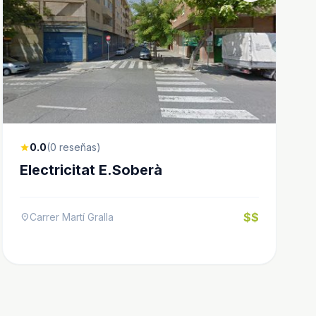
0.0
(0 reseñas)
star
Electricitat E.Soberà
$$
Carrer Martí Gralla
location_on