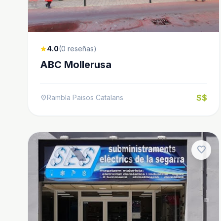
4.0
(0 reseñas)
star
ABC Mollerusa
$$
Rambla Paisos Catalans
location_on
favorite