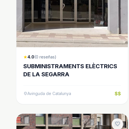
4.0
(0 reseñas)
star
SUBMINISTRAMENTS ELÈCTRICS
DE LA SEGARRA
$$
Avinguda de Catalunya
location_on
favorite