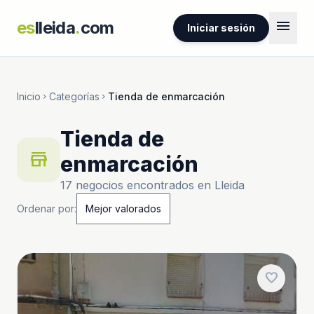
menu
es
lleida
.
com
Iniciar sesión
Inicio
Categorías
Tienda de enmarcación
chevron_right
chevron_right
Tienda de
store
enmarcación
17 negocios encontrados en Lleida
Ordenar por:
favorite