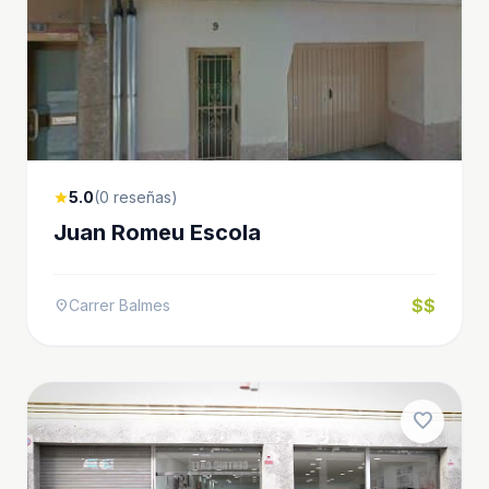
5.0
(0 reseñas)
star
Juan Romeu Escola
$$
Carrer Balmes
location_on
favorite