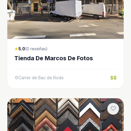
5.0
(0 reseñas)
star
Tienda De Marcos De Fotos
$$
Carrer de Bac de Roda
location_on
favorite