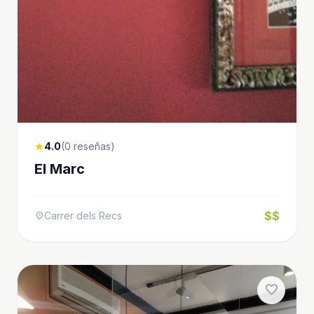
4.0
(0 reseñas)
star
El Marc
$$
Carrer dels Recs
location_on
favorite