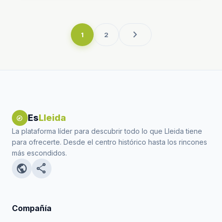
chevron_right
1
2
Es
Lleida
explore
La plataforma líder para descubrir todo lo que Lleida tiene
para ofrecerte. Desde el centro histórico hasta los rincones
más escondidos.
public
share
Compañía