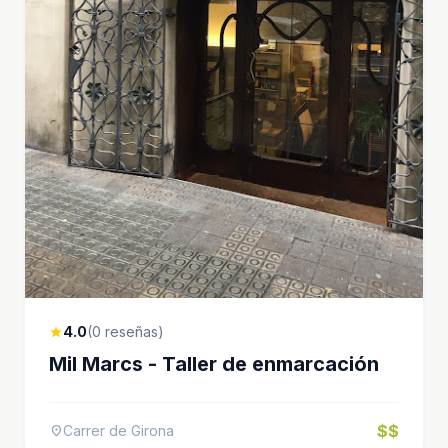
4.0
(0 reseñas)
star
Mil Marcs - Taller de enmarcación
$$
Carrer de Girona
location_on