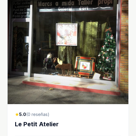
5.0
(0 reseñas)
star
Le Petit Atelier