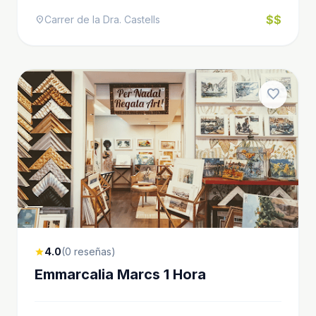
$$
Carrer de la Dra. Castells
location_on
favorite
4.0
(0 reseñas)
star
Emmarcalia Marcs 1 Hora