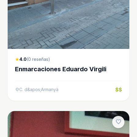
4.0
(0 reseñas)
star
Enmarcaciones Eduardo Virgili
$$
C. d&apos;Armanyà
location_on
favorite