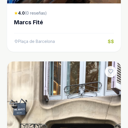
4.0
(0 reseñas)
star
Marcs Fité
$$
Plaça de Barcelona
location_on
favorite