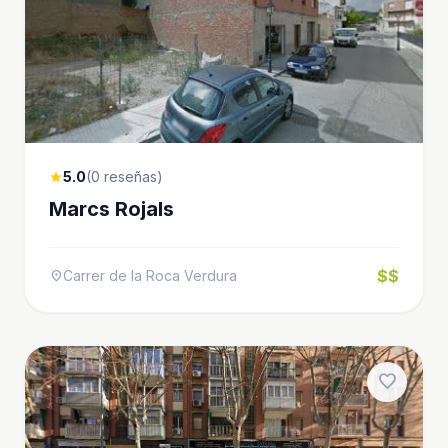
5.0
(0 reseñas)
star
Marcs Rojals
$$
Carrer de la Roca Verdura
location_on
favorite