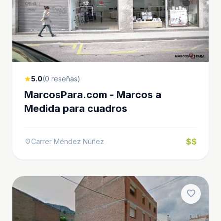
5.0
(0 reseñas)
star
MarcosPara.com - Marcos a
Medida para cuadros
$$
Carrer Méndez Núñez
location_on
favorite