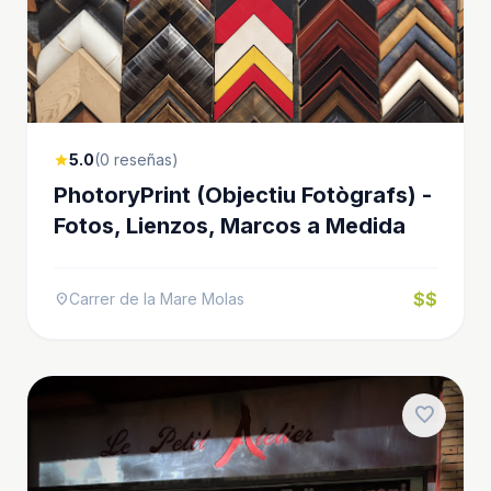
5.0
(0 reseñas)
star
PhotoryPrint (Objectiu Fotògrafs) -
Fotos, Lienzos, Marcos a Medida
$$
Carrer de la Mare Molas
location_on
favorite