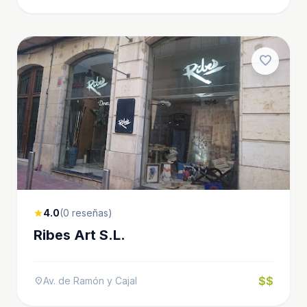
favorite
4.0
(0 reseñas)
star
Ribes Art S.L.
$$
Av. de Ramón y Cajal
location_on