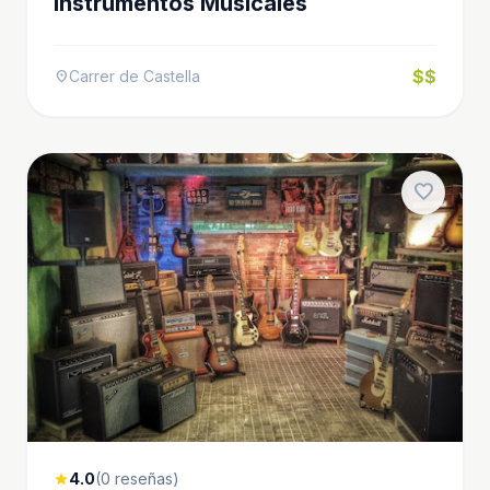
Instrumentos Musicales
$$
Carrer de Castella
location_on
favorite
4.0
(0 reseñas)
star