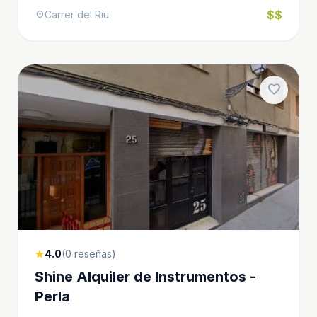
$$
Carrer del Riu
location_on
favorite
4.0
(0 reseñas)
star
Shine Alquiler de Instrumentos -
Perla