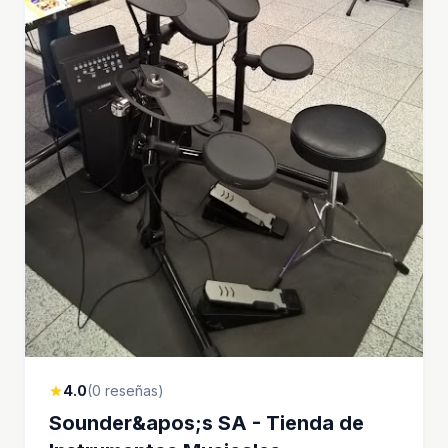
4.0
(0 reseñas)
star
Sounder&apos;s SA - Tienda de