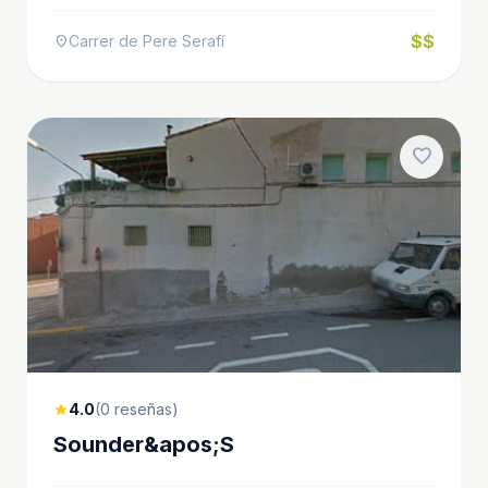
$$
Carrer de Pere Serafí
location_on
favorite
4.0
(0 reseñas)
star
Sounder&apos;S