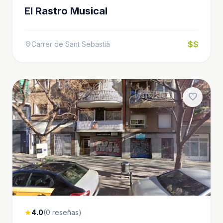
El Rastro Musical
$$
Carrer de Sant Sebastià
location_on
favorite
4.0
(0 reseñas)
star