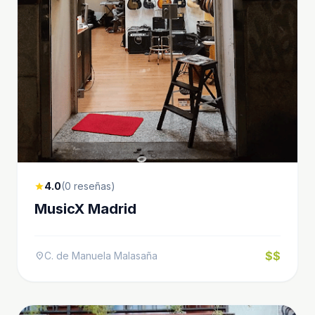
4.0
(0 reseñas)
star
MusicX Madrid
$$
C. de Manuela Malasaña
location_on