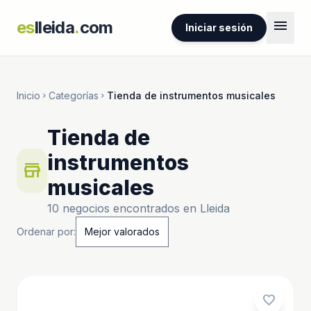
menu
es
lleida
.
com
Iniciar sesión
Inicio
Categorías
Tienda de instrumentos musicales
chevron_right
chevron_right
Tienda de
instrumentos
store
musicales
10 negocios encontrados en Lleida
Ordenar por:
favorite