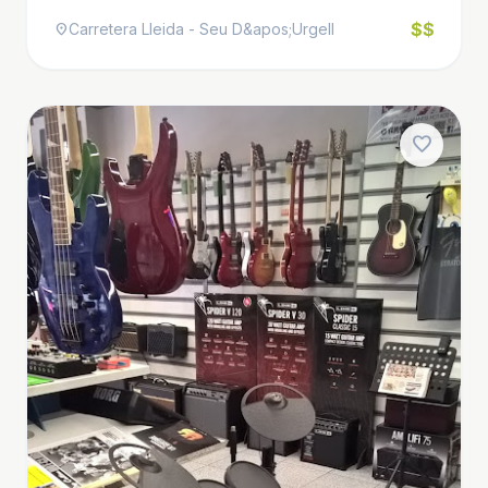
$$
Carretera Lleida - Seu D&apos;Urgell
location_on
favorite