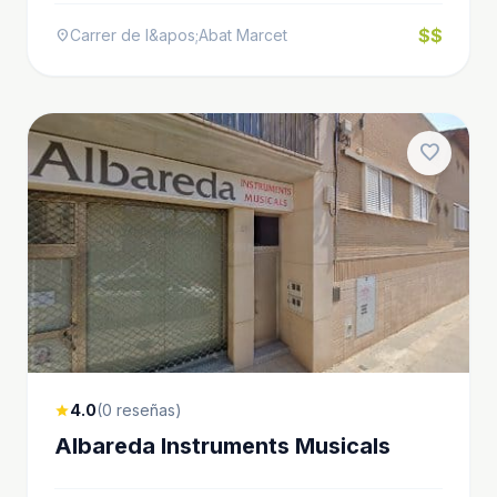
$$
Carrer de l&apos;Abat Marcet
location_on
favorite
4.0
(0 reseñas)
star
Albareda Instruments Musicals