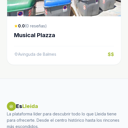
0.0
(0 reseñas)
star
Musical Plazza
$$
Avinguda de Balmes
location_on
Es
Lleida
explore
La plataforma líder para descubrir todo lo que Lleida tiene
para ofrecerte. Desde el centro histórico hasta los rincones
más escondidos.