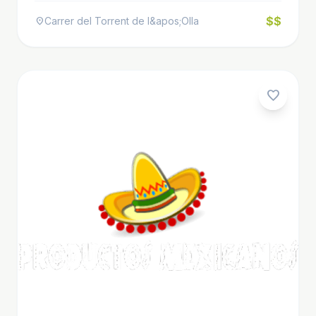
$$
Carrer del Torrent de l&apos;Olla
location_on
favorite