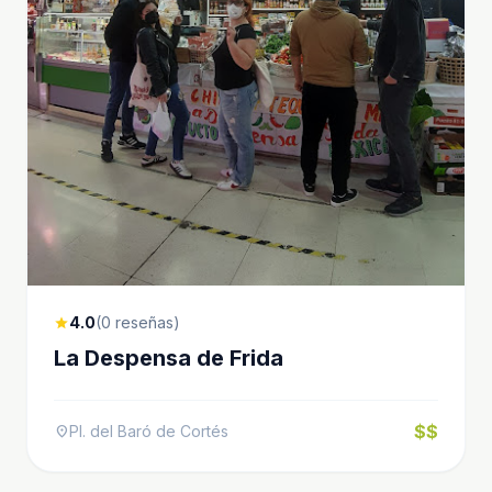
4.0
(0 reseñas)
star
La Despensa de Frida
$$
Pl. del Baró de Cortés
location_on