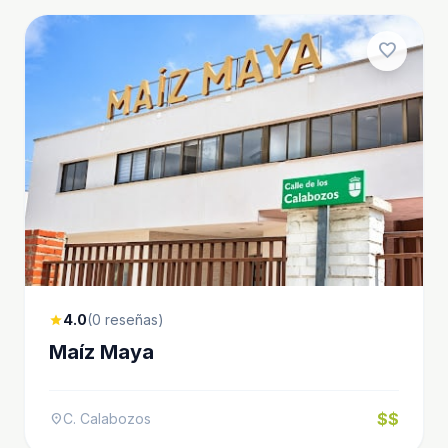
favorite
4.0
(0 reseñas)
star
Maíz Maya
$$
C. Calabozos
location_on