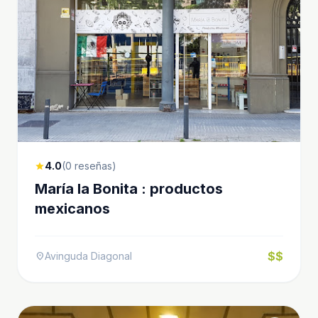
4.0
(0 reseñas)
star
María la Bonita : productos
mexicanos
$$
Avinguda Diagonal
location_on