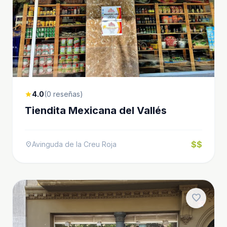
4.0
(0 reseñas)
star
Tiendita Mexicana del Vallés
$$
Avinguda de la Creu Roja
location_on
favorite