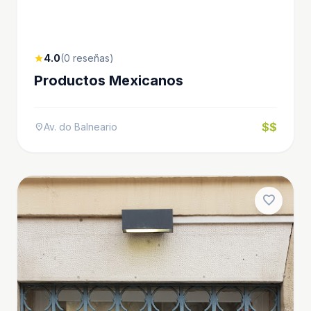
4.0
(0 reseñas)
star
Productos Mexicanos
$$
Av. do Balneario
location_on
favorite