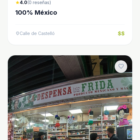
4.0
(0 reseñas)
star
100% México
$$
Calle de Castelló
location_on
favorite