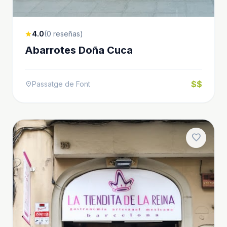
4.0
(0 reseñas)
star
Abarrotes Doña Cuca
$$
Passatge de Font
location_on
favorite