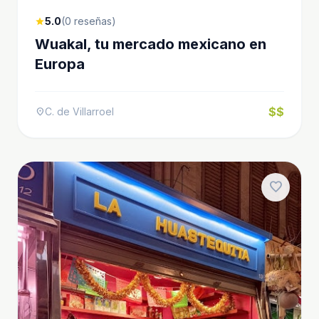
5.0
(0 reseñas)
star
Wuakal, tu mercado mexicano en
Europa
$$
C. de Villarroel
location_on
favorite