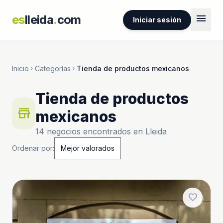
menu
es
lleida
.
com
Iniciar sesión
Inicio
Categorías
Tienda de productos mexicanos
chevron_right
chevron_right
Tienda de productos
store
mexicanos
14 negocios encontrados en Lleida
Ordenar por:
favorite