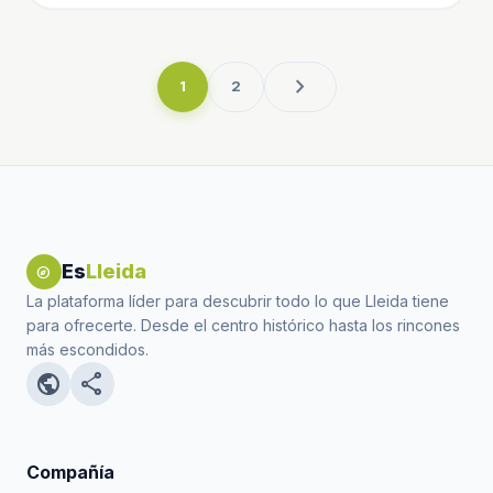
chevron_right
1
2
Es
Lleida
explore
La plataforma líder para descubrir todo lo que Lleida tiene
para ofrecerte. Desde el centro histórico hasta los rincones
más escondidos.
public
share
Compañía