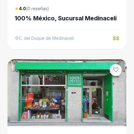
4.0
(0 reseñas)
star
100% México, Sucursal Medinaceli
$$
C. del Duque de Medinaceli
location_on
favorite