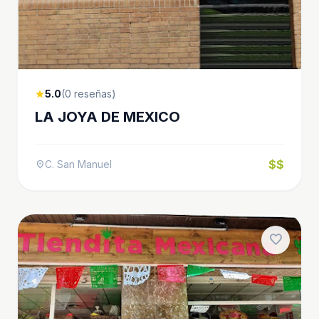
5.0
(0 reseñas)
star
LA JOYA DE MEXICO
$$
C. San Manuel
location_on
favorite