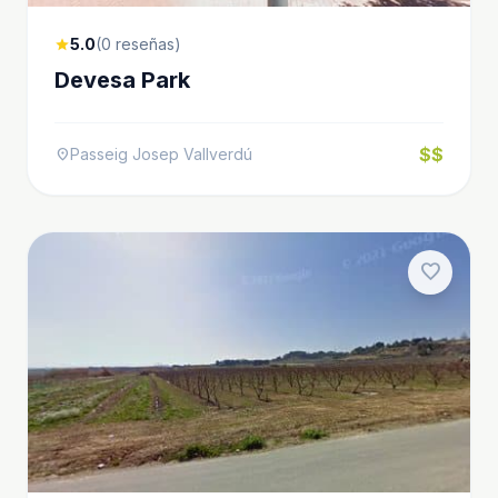
5.0
(0 reseñas)
star
Devesa Park
$$
Passeig Josep Vallverdú
location_on
favorite