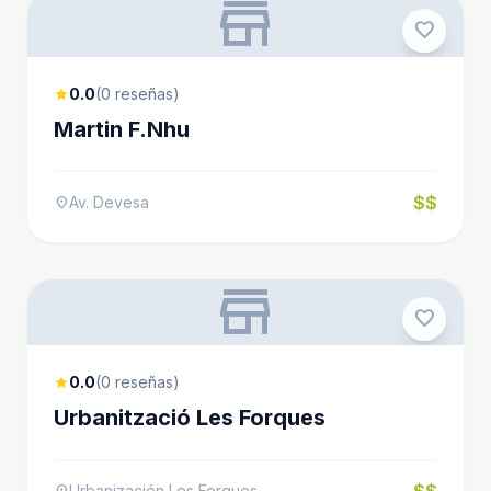
store
favorite
0.0
(0 reseñas)
star
Martin F.Nhu
$$
Av. Devesa
location_on
store
favorite
0.0
(0 reseñas)
star
Urbanització Les Forques
$$
Urbanización Les Forques
location_on