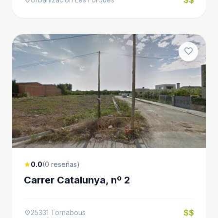
favorite
0.0
(0 reseñas)
star
Carrer Catalunya, nº 2
$$
25331 Tornabous
location_on