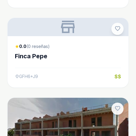
store
favorite
0.0
(0 reseñas)
star
Finca Pepe
$$
GFH6+J9
location_on
favorite