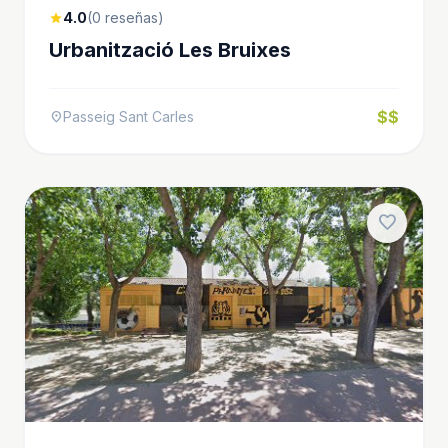
4.0
(0 reseñas)
star
Urbanització Les Bruixes
$$
Passeig Sant Carles
location_on
favorite