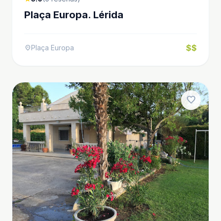
Plaça Europa. Lérida
$$
Plaça Europa
location_on
favorite