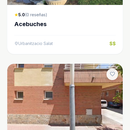
5.0
(0 reseñas)
star
Acebuches
$$
Urbanitzacio Salat
location_on
favorite