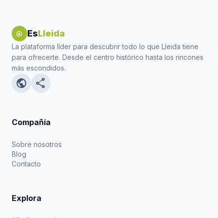
Es
Lleida
explore
La plataforma líder para descubrir todo lo que Lleida tiene
para ofrecerte. Desde el centro histórico hasta los rincones
más escondidos.
public
share
Compañía
Sobre nosotros
Blog
Contacto
Explora