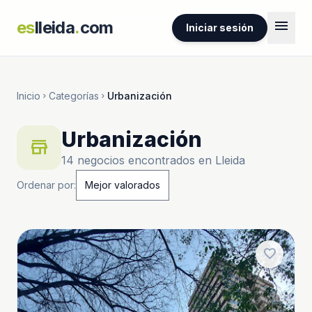
menu
es
lleida
.
com
Iniciar sesión
Inicio
Categorías
Urbanización
chevron_right
chevron_right
Urbanización
store
14 negocios encontrados en Lleida
Ordenar por:
favorite