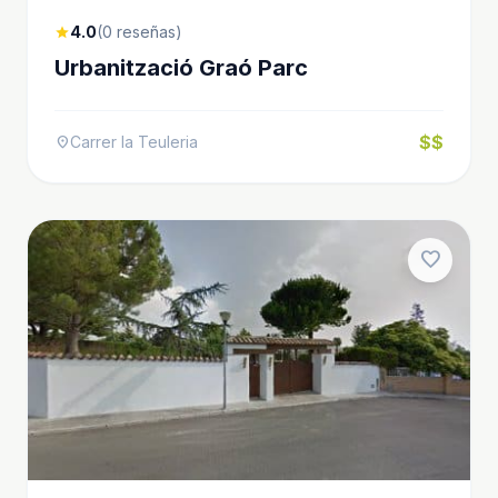
4.0
(0 reseñas)
star
Urbanització Graó Parc
$$
Carrer la Teuleria
location_on
favorite