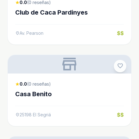
0.0
(0 reseñas)
star
Club de Caca Pardinyes
$$
Av. Pearson
location_on
store
favorite
0.0
(0 reseñas)
star
Casa Benito
$$
25198 El Segriá
location_on