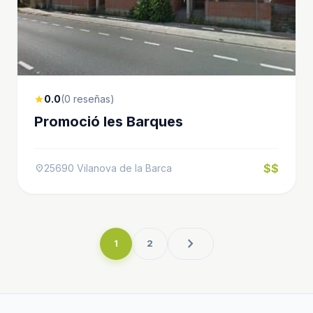
0.0
(0 reseñas)
star
Promoció les Barques
$$
25690 Vilanova de la Barca
location_on
chevron_right
1
2