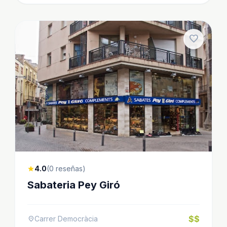
favorite
4.0
(0 reseñas)
star
Sabateria Pey Giró
$$
Carrer Democràcia
location_on