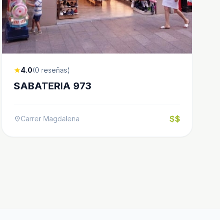
4.0
(0 reseñas)
star
SABATERIA 973
$$
Carrer Magdalena
location_on