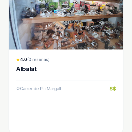
4.0
(0 reseñas)
star
Albalat
$$
Carrer de Pi i Margall
location_on