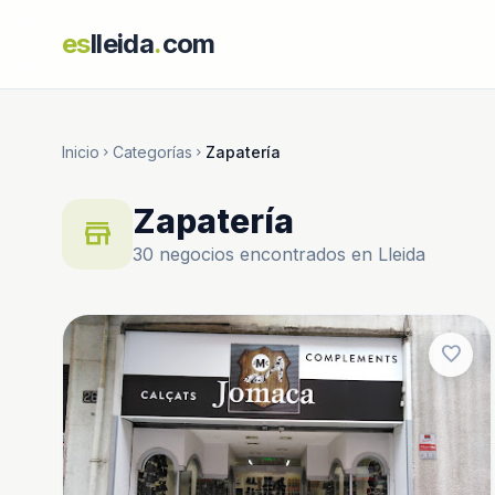
es
lleida
.
com
Inicio
Categorías
Zapatería
chevron_right
chevron_right
Zapatería
store
30 negocios encontrados en Lleida
favorite