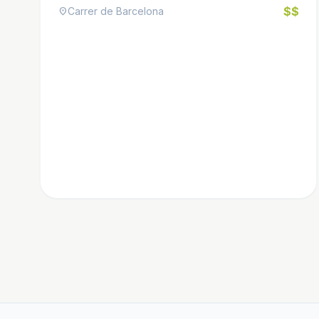
$$
Carrer de Barcelona
location_on