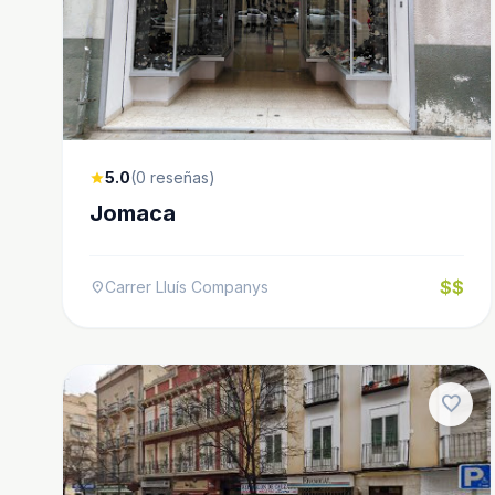
5.0
(0 reseñas)
star
Jomaca
$$
Carrer Lluís Companys
location_on
favorite