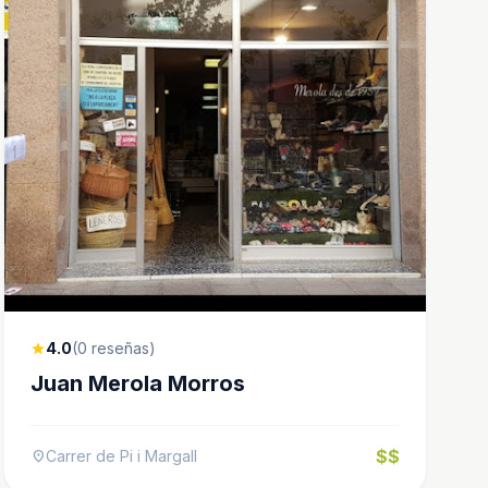
4.0
(0 reseñas)
star
Juan Merola Morros
$$
Carrer de Pi i Margall
location_on