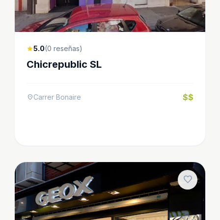
5.0
(0 reseñas)
star
Chicrepublic SL
$$
Carrer Bonaire
location_on
favorite