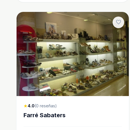
favorite
4.0
(0 reseñas)
star
Farré Sabaters