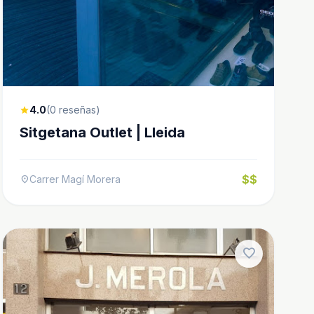
4.0
(0 reseñas)
star
Sitgetana Outlet | Lleida
$$
Carrer Magí Morera
location_on
favorite