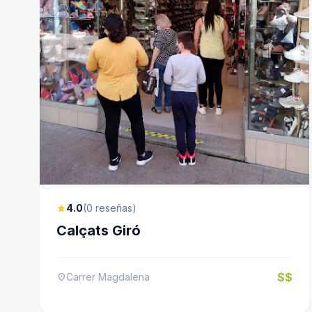
4.0
(0 reseñas)
star
Calçats Giró
$$
Carrer Magdalena
location_on