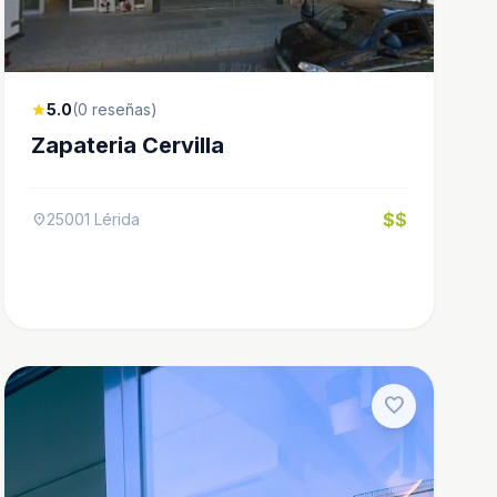
5.0
(0 reseñas)
star
Zapateria Cervilla
$$
25001 Lérida
location_on
favorite