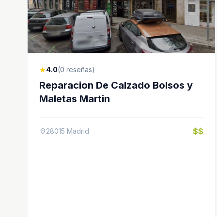
4.0
(0 reseñas)
star
Reparacion De Calzado Bolsos y
Maletas Martin
$$
28015 Madrid
location_on