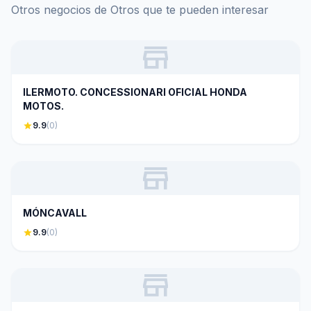
Otros negocios de Otros que te pueden interesar
store
ILERMOTO. CONCESSIONARI OFICIAL HONDA
MOTOS.
star
9.9
(0)
store
MÓNCAVALL
star
9.9
(0)
store