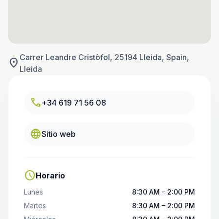
Carrer Leandre Cristòfol, 25194 Lleida, Spain,
location_on
Lleida
call
+34 619 71 56 08
language
Sitio web
schedule
Horario
Lunes
8:30 AM – 2:00 PM
Martes
8:30 AM – 2:00 PM