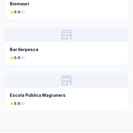
Biomauri
star
9.9
(0)
store
Bar Ilerpesca
star
9.9
(0)
store
Escola Pública Magraners
star
9.9
(0)