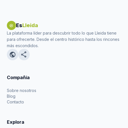
Es
Lleida
explore
La plataforma líder para descubrir todo lo que Lleida tiene
para ofrecerte. Desde el centro histórico hasta los rincones
más escondidos.
public
share
Compañía
Sobre nosotros
Blog
Contacto
Explora