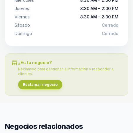
Miércoles
8:30 AM – 2:00 PM
Jueves
8:30 AM – 2:00 PM
Viernes
8:30 AM – 2:00 PM
Sábado
Cerrado
Domingo
Cerrado
store
¿Es tu negocio?
Reclámalo para gestionar la información y responder a
clientes.
Reclamar negocio
Negocios relacionados