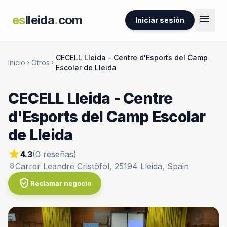
menu
es
lleida
.
com
Iniciar sesión
CECELL Lleida - Centre d'Esports del Camp
Inicio
Otros
chevron_right
chevron_right
Escolar de Lleida
CECELL Lleida - Centre
d'Esports del Camp Escolar
de Lleida
star
4.3
(0 reseñas)
Carrer Leandre Cristòfol, 25194 Lleida, Spain
location_on
verified_user
Reclamar negocio