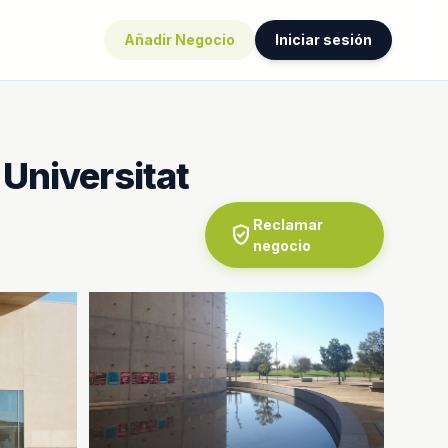
Añadir Negocio
Iniciar sesión
 Universitat
Reclamar
verified_user
negocio