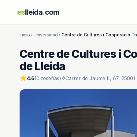
es
lleida
.
com
Inicio
Universidad
Centre de Cultures i Cooperació Tra
chevron_right
chevron_right
Centre de Cultures i C
de Lleida
star
4.6
(0 reseñas)
Carrer de Jaume II, 67, 25001 
location_on