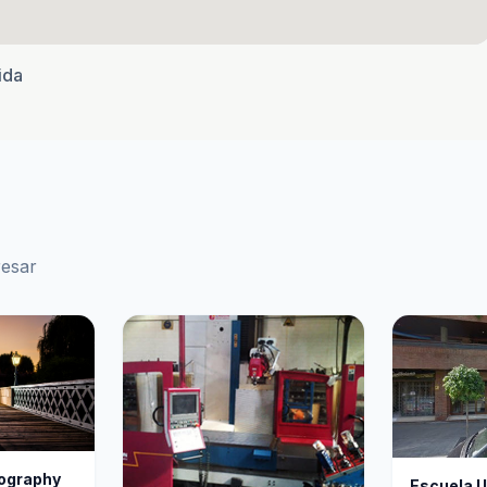
ida
resar
tography
Escuela U