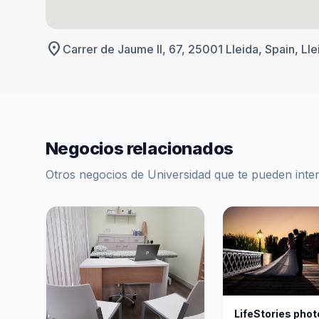
location_on
Carrer de Jaume II, 67, 25001 Lleida, Spain, Lle
Negocios relacionados
Otros negocios de Universidad que te pueden inte
LifeStories pho