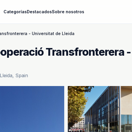
Categorías
Destacados
Sobre nosotros
nsfronterera - Universitat de Lleida
ooperació Transfronterera -
Lleida, Spain