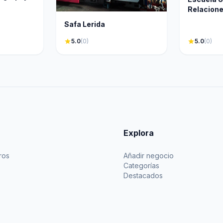
Relacione
Safa Lerida
star
5.0
(0)
star
5.0
(0)
Explora
ros
Añadir negocio
Categorías
Destacados