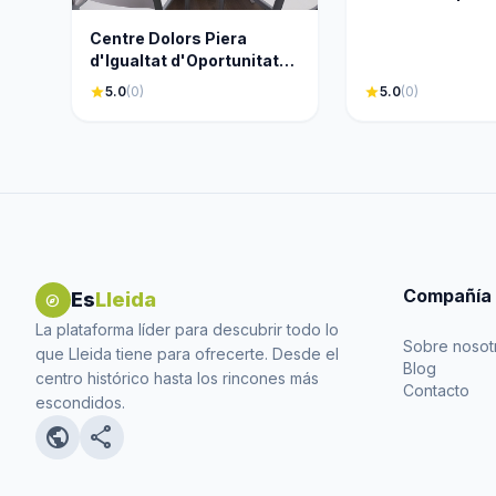
Centre Dolors Piera
d'Igualtat d'Oportunitats i
Promoció de les Dones -
star
5.0
(0)
star
5.0
(0)
UdL
Compañía
Es
Lleida
explore
La plataforma líder para descubrir todo lo
Sobre nosot
que Lleida tiene para ofrecerte. Desde el
Blog
centro histórico hasta los rincones más
Contacto
escondidos.
public
share