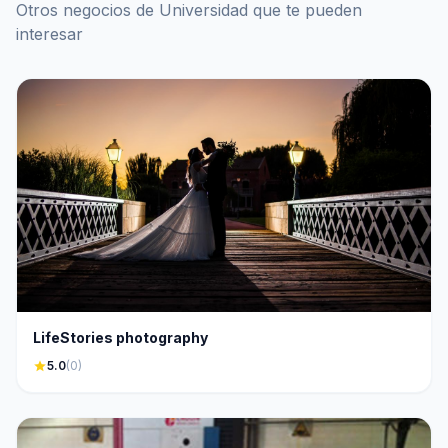
Otros negocios de Universidad que te pueden
interesar
LifeStories photography
star
5.0
(0)