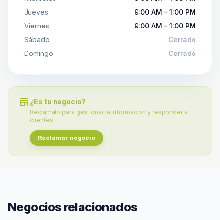
Jueves
9:00 AM – 1:00 PM
Viernes
9:00 AM – 1:00 PM
Sábado
Cerrado
Domingo
Cerrado
store
¿Es tu negocio?
Reclámalo para gestionar la información y responder a
clientes.
Reclamar negocio
Negocios relacionados