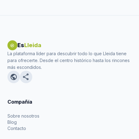
Es
Lleida
explore
La plataforma líder para descubrir todo lo que Lleida tiene
para ofrecerte. Desde el centro histórico hasta los rincones
más escondidos.
public
share
Compañía
Sobre nosotros
Blog
Contacto