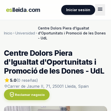
menu
es
lleida
.
com
Iniciar sesión
Centre Dolors Piera d'Igualtat
Inicio
Universidad
d'Oportunitats i Promoció de les Dones
chevron_right
chevron_right
- UdL
Centre Dolors Piera
d'Igualtat d'Oportunitats i
Promoció de les Dones - UdL
star
5.0
(0 reseñas)
Carrer de Jaume II, 71, 25001 Lleida, Spain
location_on
verified_user
Reclamar negocio