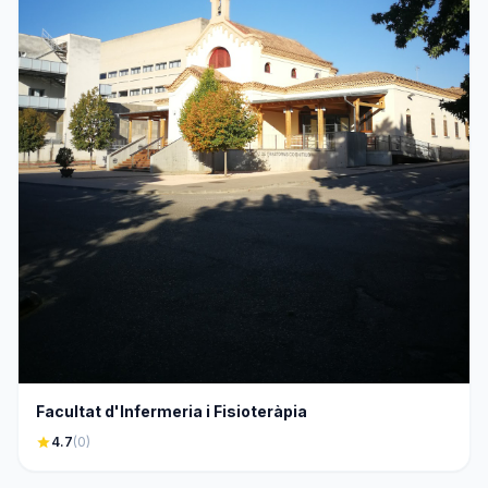
Facultat d'Infermeria i Fisioteràpia
star
4.7
(0)