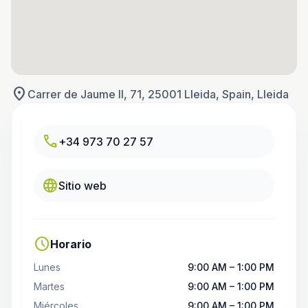
location_on
Carrer de Jaume II, 71, 25001 Lleida, Spain, Lleida
call
+34 973 70 27 57
language
Sitio web
schedule
Horario
Lunes
9:00 AM – 1:00 PM
Martes
9:00 AM – 1:00 PM
Miércoles
9:00 AM – 1:00 PM