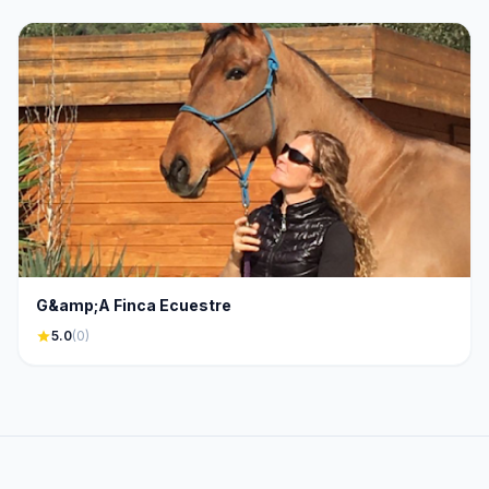
G&amp;A Finca Ecuestre
star
5.0
(0)