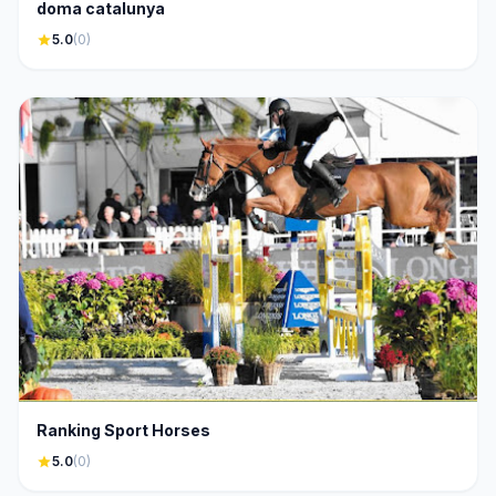
doma catalunya
star
5.0
(0)
Ranking Sport Horses
star
5.0
(0)