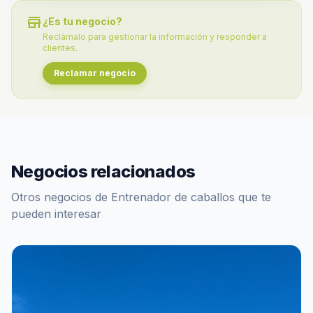
store
¿Es tu negocio?
Reclámalo para gestionar la información y responder a
clientes.
Reclamar negocio
Negocios relacionados
Otros negocios de Entrenador de caballos que te
pueden interesar