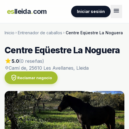
menu
es
lleida
.
com
Iniciar sesión
Inicio
Entrenador de caballos
Centre Eqüestre La Noguera
chevron_right
chevron_right
Centre Eqüestre La Noguera
star
5.0
(0 reseñas)
Camí de, 25610 Les Avellanes, Lleida
location_on
verified_user
Reclamar negocio