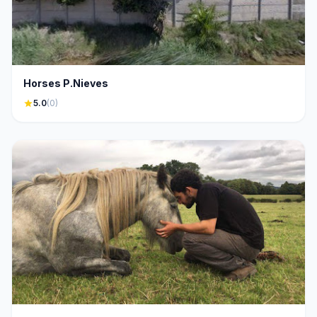
Horses P.Nieves
star
5.0
(0)