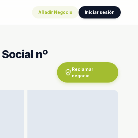
Añadir Negocio
Iniciar sesión
 Social nº
Reclamar
verified_user
negocio