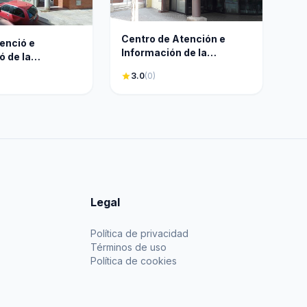
Centro de Atención e
enció e
Información de la
ó de la
Seguridad Social nº 30
 Social
star
3.0
(0)
Legal
Política de privacidad
Términos de uso
Política de cookies