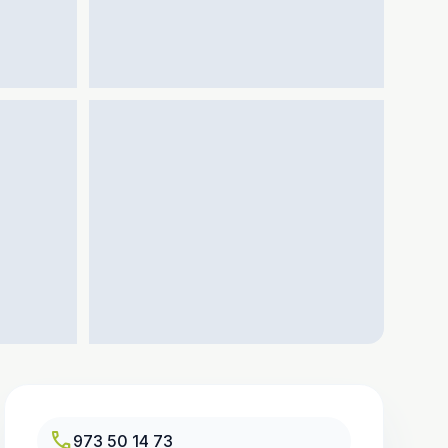
call
973 50 14 73