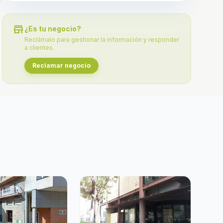
store
¿Es tu negocio?
Reclámalo para gestionar la información y responder
a clientes.
Reclamar negocio