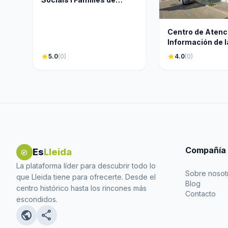
Tàrrega - Generalitat de
Catalunya
Centro de Atenc
Información de l
Seguridad Socia
star
5.0
(0)
star
4.0
(0)
Compañía
Es
Lleida
explore
La plataforma líder para descubrir todo lo
Sobre nosot
que Lleida tiene para ofrecerte. Desde el
Blog
centro histórico hasta los rincones más
Contacto
escondidos.
public
share