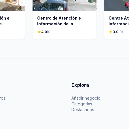
ión e
Centro de Atención e
Centre At
a
Información de la
Informaci
l nº 03
Seguridad Social nº 05
Seguretat
star
4.0
(0)
star
3.0
(0)
Explora
ros
Añadir negocio
Categorías
Destacados