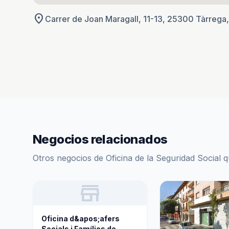
location_on
Carrer de Joan Maragall, 11-13, 25300 Tàrrega, 
Negocios relacionados
Otros negocios de Oficina de la Seguridad Social 
store
Oficina d&apos;afers
Socials i Famílies de