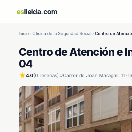
es
lleida
.
com
Inicio
Oficina de la Seguridad Social
Centro de Atenció
chevron_right
chevron_right
Centro de Atención e I
04
star
4.0
(0 reseñas)
Carrer de Joan Maragall, 11-13
location_on