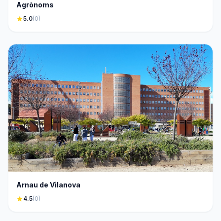
Agrònoms
star
5.0
(0)
Arnau de Vilanova
star
4.5
(0)