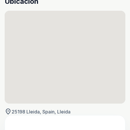
Ubicación
location_on
25198 Lleida, Spain, Lleida