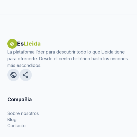
Es
Lleida
explore
La plataforma líder para descubrir todo lo que Lleida tiene
para ofrecerte. Desde el centro histórico hasta los rincones
más escondidos.
public
share
Compañía
Sobre nosotros
Blog
Contacto