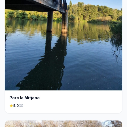
Parc la Mitjana
star
5.0
(0)