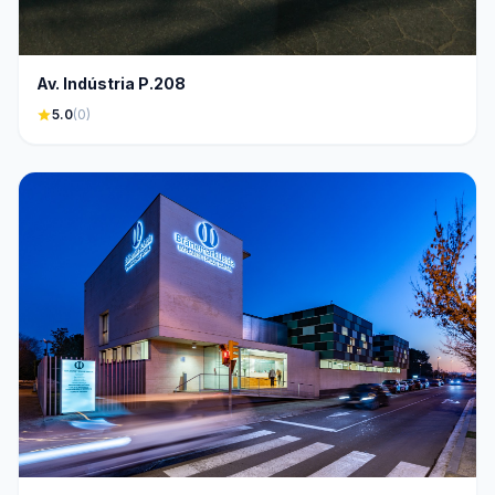
Av. Indústria P.208
star
5.0
(0)