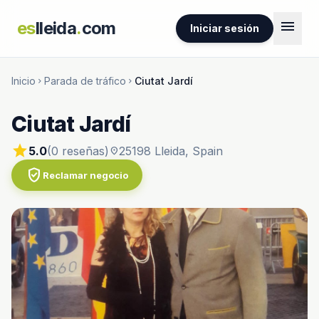
menu
es
lleida
.
com
Iniciar sesión
Inicio
Parada de tráfico
Ciutat Jardí
chevron_right
chevron_right
Ciutat Jardí
star
5.0
(0 reseñas)
25198 Lleida, Spain
location_on
verified_user
Reclamar negocio