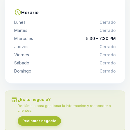
schedule
Horario
Lunes
Cerrado
Martes
Cerrado
Miércoles
5:30 – 7:30 PM
Jueves
Cerrado
Viernes
Cerrado
Sábado
Cerrado
Domingo
Cerrado
store
¿Es tu negocio?
Reclámalo para gestionar la información y responder a
clientes.
Reclamar negocio