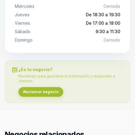
Miércoles
Cerrado
Jueves
De 18:30 a 19:30
Viernes
De 17:00 a 18:00
Sábado
9:30 a 11:30
Domingo
Cerrado
store
¿Es tu negocio?
Reclámalo para gestionar la información y responder a
clientes.
Reclamar negocio
Negocios relacionados