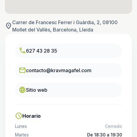
Carrer de Francesc Ferrer i Guàrdia, 2, 08100
location_on
Mollet del Vallès, Barcelona, Lleida
call
627 43 28 35
email
contacto@kravmagafel.com
language
Sitio web
schedule
Horario
Lunes
Cerrado
Martes
De 18:30 a 19:30