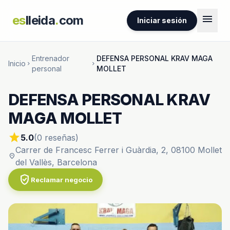
menu
es
lleida
.
com
Iniciar sesión
Entrenador
DEFENSA PERSONAL KRAV MAGA
Inicio
chevron_right
chevron_right
personal
MOLLET
DEFENSA PERSONAL KRAV
MAGA MOLLET
star
5.0
(0 reseñas)
Carrer de Francesc Ferrer i Guàrdia, 2, 08100 Mollet
location_on
del Vallès, Barcelona
verified_user
Reclamar negocio