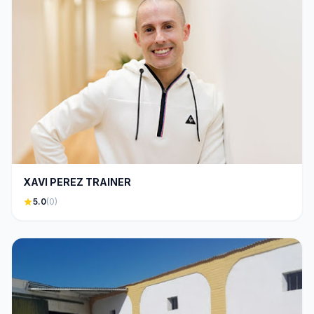
XAVI PEREZ TRAINER
star
5.0
(0)