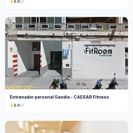
star
5.0
(0)
Entrenador personal Gandía - CAESAR Fitness
star
5.0
(0)