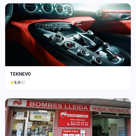
TEKNEVO
star
5.0
(0)