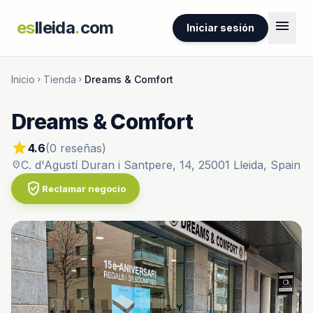
menu
es
lleida
.
com
Iniciar sesión
Inicio
Tienda
Dreams & Comfort
chevron_right
chevron_right
Dreams & Comfort
star
4.6
(0 reseñas)
C. d'Agustí Duran i Santpere, 14, 25001 Lleida, Spain
location_on
verified_user
Reclamar negocio