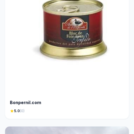
Bonpernil.com
star
5.0
(0)