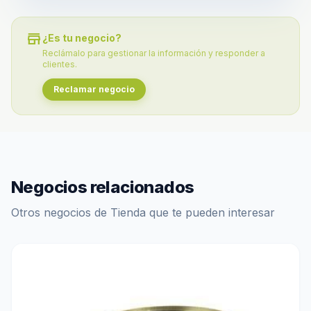
store
¿Es tu negocio?
Reclámalo para gestionar la información y responder a
clientes.
Reclamar negocio
Negocios relacionados
Otros negocios de Tienda que te pueden interesar