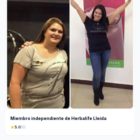
Miembro independiente de Herbalife Lleida
star
5.0
(0)