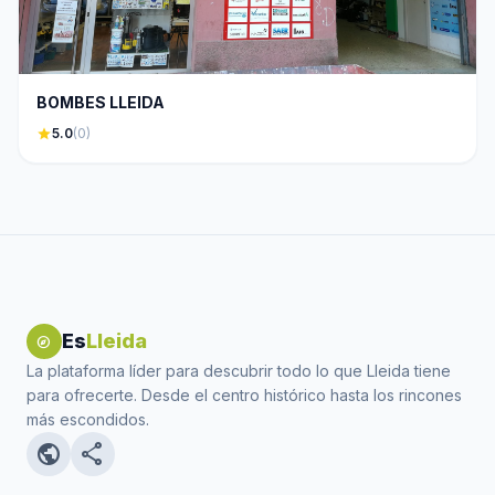
BOMBES LLEIDA
star
5.0
(0)
Es
Lleida
explore
La plataforma líder para descubrir todo lo que Lleida tiene
para ofrecerte. Desde el centro histórico hasta los rincones
más escondidos.
public
share