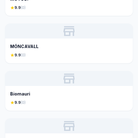
star
9.9
(0)
store
MÓNCAVALL
star
9.9
(0)
store
Biomauri
star
9.9
(0)
store