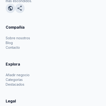
más escondidos.
public
share
Compañía
Sobre nosotros
Blog
Contacto
Explora
Añadir negocio
Categorías
Destacados
Legal