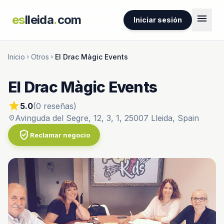
menu
es
lleida
.
com
Iniciar sesión
Inicio
Otros
El Drac Màgic Events
chevron_right
chevron_right
El Drac Màgic Events
star
5.0
(0 reseñas)
Avinguda del Segre, 12, 3, 1, 25007 Lleida, Spain
location_on
verified_user
Reclamar negocio