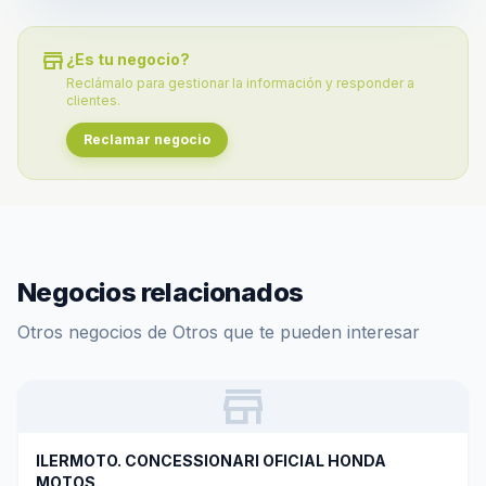
store
¿Es tu negocio?
Reclámalo para gestionar la información y responder a
clientes.
Reclamar negocio
Negocios relacionados
Otros negocios de Otros que te pueden interesar
store
ILERMOTO. CONCESSIONARI OFICIAL HONDA
MOTOS.