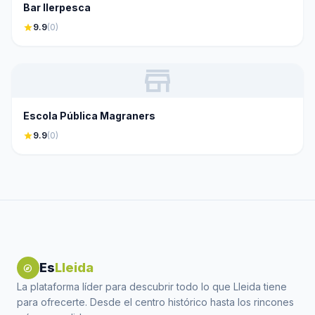
Bar Ilerpesca
star
9.9
(0)
store
Escola Pública Magraners
star
9.9
(0)
Es
Lleida
explore
La plataforma líder para descubrir todo lo que Lleida tiene
para ofrecerte. Desde el centro histórico hasta los rincones