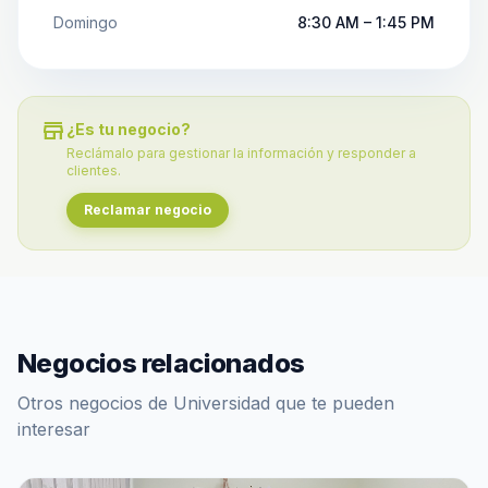
Domingo
8:30 AM – 1:45 PM
store
¿Es tu negocio?
Reclámalo para gestionar la información y responder a
clientes.
Reclamar negocio
Negocios relacionados
Otros negocios de Universidad que te pueden
interesar