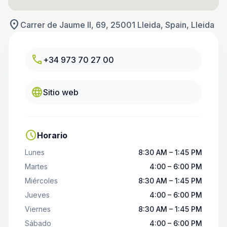
location_on
Carrer de Jaume II, 69, 25001 Lleida, Spain, Lleida
call
+34 973 70 27 00
language
Sitio web
schedule
Horario
Lunes
8:30 AM – 1:45 PM
Martes
4:00 – 6:00 PM
Miércoles
8:30 AM – 1:45 PM
Jueves
4:00 – 6:00 PM
Viernes
8:30 AM – 1:45 PM
Sábado
4:00 – 6:00 PM