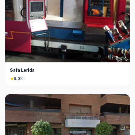
Safa Lerida
star
5.0
(0)