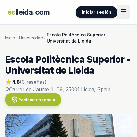
menu
es
lleida
.
com
Iniciar sesión
Escola Politècnica Superior -
Inicio
Universidad
chevron_right
chevron_right
Universitat de Lleida
Escola Politècnica Superior -
Universitat de Lleida
star
4.8
(0 reseñas)
Carrer de Jaume II, 69, 25001 Lleida, Spain
location_on
verified_user
Reclamar negocio