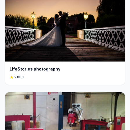
LifeStories photography
star
5.0
(0)