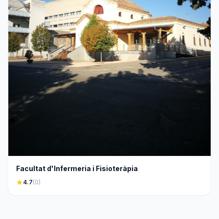
Facultat d'Infermeria i Fisioteràpia
star
4.7
(0)