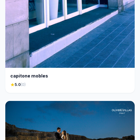
capitone mobles
star
5.0
(0)