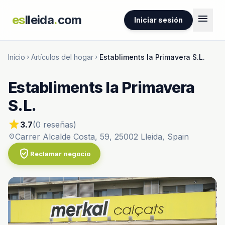
menu
es
lleida
.
com
Iniciar sesión
Inicio
Artículos del hogar
Establiments la Primavera S.L.
chevron_right
chevron_right
Establiments la Primavera
S.L.
star
3.7
(0 reseñas)
Carrer Alcalde Costa, 59, 25002 Lleida, Spain
location_on
verified_user
Reclamar negocio