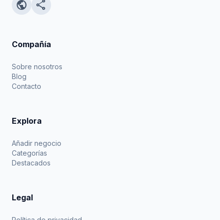
public
share
Compañía
Sobre nosotros
Blog
Contacto
Explora
Añadir negocio
Categorías
Destacados
Legal
Política de privacidad