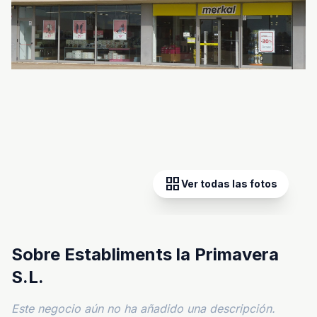
grid_view
Ver todas las fotos
Sobre Establiments la Primavera
S.L.
Este negocio aún no ha añadido una descripción.