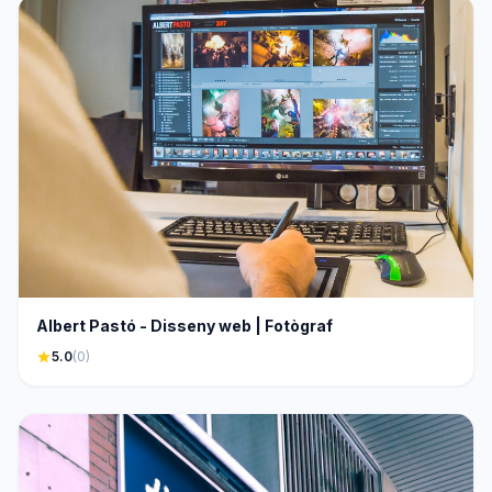
Albert Pastó - Disseny web | Fotògraf
star
5.0
(0)