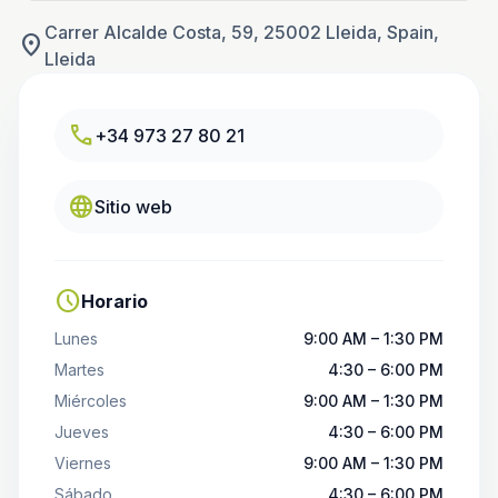
Carrer Alcalde Costa, 59, 25002 Lleida, Spain,
location_on
Lleida
call
+34 973 27 80 21
language
Sitio web
schedule
Horario
Lunes
9:00 AM – 1:30 PM
Martes
4:30 – 6:00 PM
Miércoles
9:00 AM – 1:30 PM
Jueves
4:30 – 6:00 PM
Viernes
9:00 AM – 1:30 PM
Sábado
4:30 – 6:00 PM