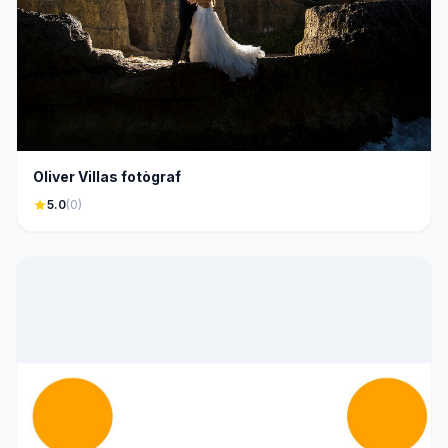
Oliver Villas fotògraf
star
5.0
(0)