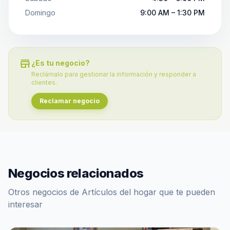
Domingo
9:00 AM – 1:30 PM
store
¿Es tu negocio?
Reclámalo para gestionar la información y responder a
clientes.
Reclamar negocio
Negocios relacionados
Otros negocios de Artículos del hogar que te pueden
interesar