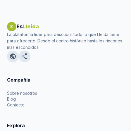
Es
Lleida
explore
La plataforma líder para descubrir todo lo que Lleida tiene
para ofrecerte. Desde el centro histórico hasta los rincones
más escondidos.
public
share
Compañía
Sobre nosotros
Blog
Contacto
Explora