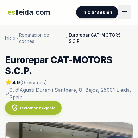
menu
es
lleida
.
com
Iniciar sesión
Reparación de
Eurorepar CAT-MOTORS
Inicio
chevron_right
chevron_right
coches
S.C.P.
Eurorepar CAT-MOTORS
S.C.P.
star
4.9
(0 reseñas)
C. d'Agustí Duran i Santpere, 8, Bajos, 25001 Lleida,
location_on
Spain
verified_user
Reclamar negocio