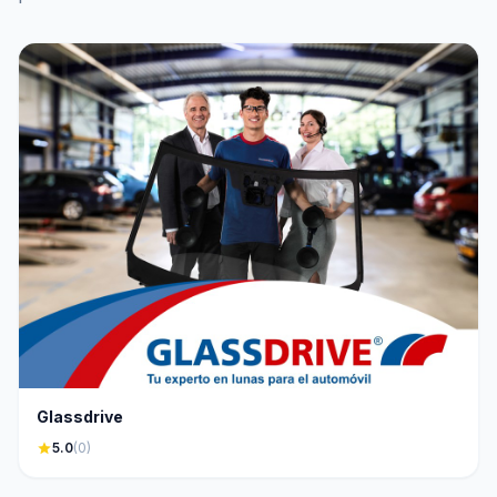
Glassdrive
star
5.0
(0)