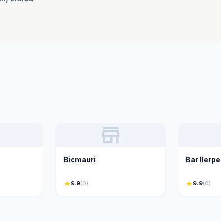
store
Biomauri
Bar Ilerp
star
9.9
(0)
star
9.9
(0)