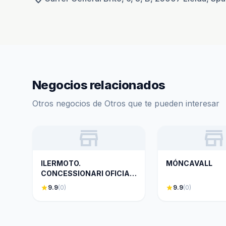
Negocios relacionados
Otros negocios de Otros que te pueden interesar
store
store
ILERMOTO.
MÓNCAVALL
CONCESSIONARI OFICIAL
HONDA MOTOS.
star
9.9
(0)
star
9.9
(0)