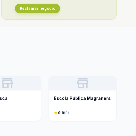
Reclamar negocio
store
store
esca
Escola Pública Magraners
star
9.9
(0)