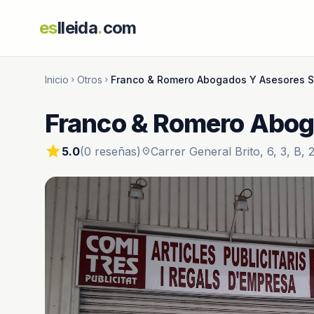
es
lleida
.
com
Inicio
Otros
Franco & Romero Abogados Y Asesores S
chevron_right
chevron_right
Franco & Romero Abog
star
5.0
(0 reseñas)
Carrer General Brito, 6, 3, B, 
location_on