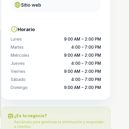
language
Sitio web
schedule
Horario
Lunes
9:00 AM – 2:00 PM
Martes
4:00 – 7:00 PM
Miércoles
9:00 AM – 2:00 PM
Jueves
4:00 – 7:00 PM
Viernes
9:00 AM – 2:00 PM
Sábado
4:00 – 7:00 PM
Domingo
9:00 AM – 2:00 PM
store
¿Es tu negocio?
Reclámalo para gestionar la información y responder
a clientes.