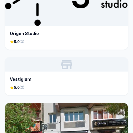
Origen Studio
star
5.0
(0)
store
Vestigium
star
5.0
(0)