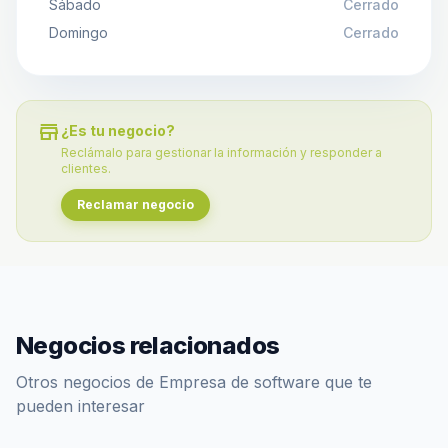
Sábado
Cerrado
Domingo
Cerrado
store
¿Es tu negocio?
Reclámalo para gestionar la información y responder a
clientes.
Reclamar negocio
Negocios relacionados
Otros negocios de Empresa de software que te
pueden interesar