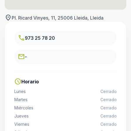
location_on
Pl. Ricard Vinyes, 11, 25006 Lleida, Lleida
call
973 25 78 20
email
-
schedule
Horario
Lunes
Cerrado
Martes
Cerrado
Miércoles
Cerrado
Jueves
Cerrado
Viernes
Cerrado