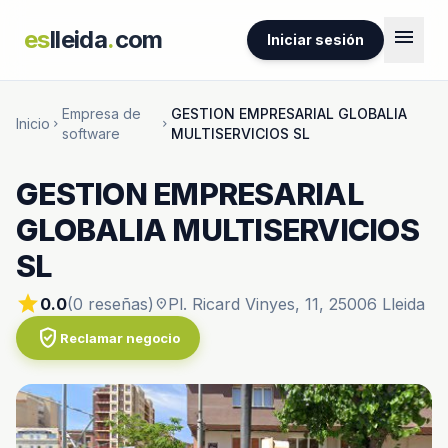
menu
es
lleida
.
com
Iniciar sesión
Empresa de
GESTION EMPRESARIAL GLOBALIA
Inicio
chevron_right
chevron_right
software
MULTISERVICIOS SL
GESTION EMPRESARIAL
GLOBALIA MULTISERVICIOS
SL
star
0.0
(0 reseñas)
Pl. Ricard Vinyes, 11, 25006 Lleida
location_on
verified_user
Reclamar negocio