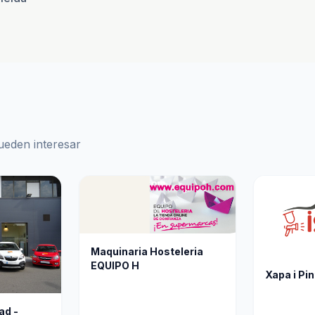
ueden interesar
Maquinaria Hosteleria
EQUIPO H
Xapa i Pi
ad -