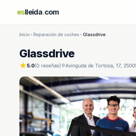
es
lleida
.
com
Inicio
Reparación de coches
Glassdrive
chevron_right
chevron_right
Glassdrive
star
5.0
(0 reseñas)
Avinguda de Tortosa, 17, 25005
location_on