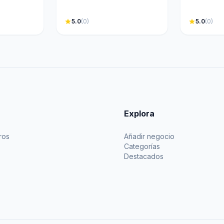
star
5.0
(0)
star
5.0
(0)
Explora
ros
Añadir negocio
Categorías
Destacados