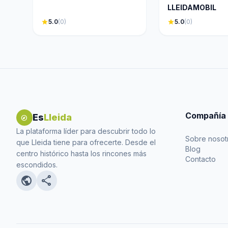
LLEIDAMOBIL
star
5.0
(0)
star
5.0
(0)
Compañía
Es
Lleida
explore
La plataforma líder para descubrir todo lo
Sobre nosot
que Lleida tiene para ofrecerte. Desde el
Blog
centro histórico hasta los rincones más
Contacto
escondidos.
public
share