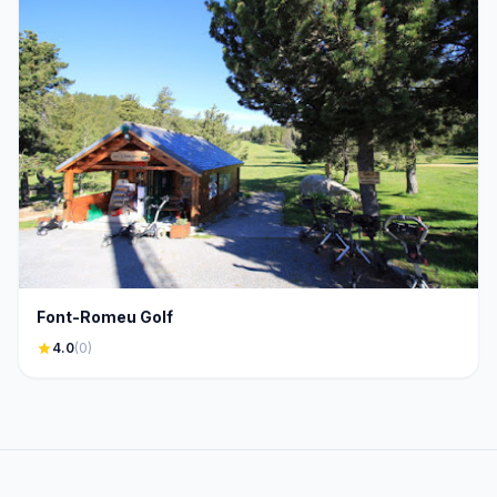
Font-Romeu Golf
star
4.0
(0)