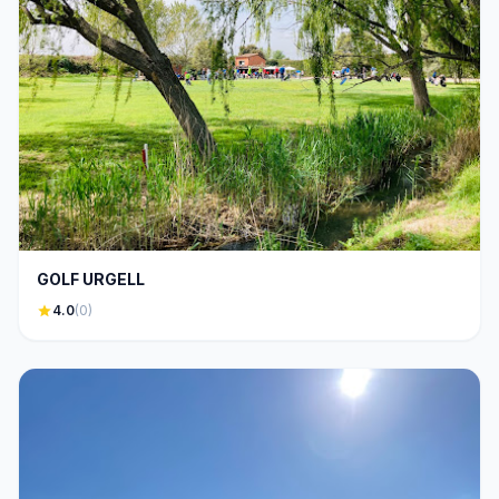
GOLF URGELL
star
4.0
(0)