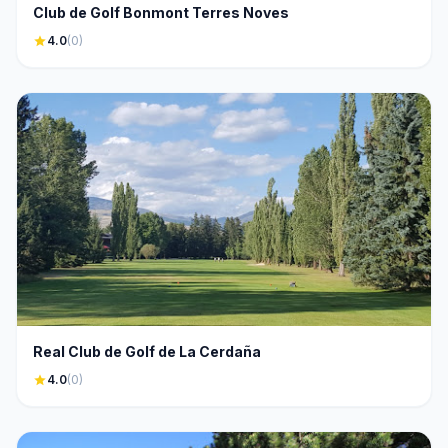
Club de Golf Bonmont Terres Noves
star
4.0
(0)
Real Club de Golf de La Cerdaña
star
4.0
(0)