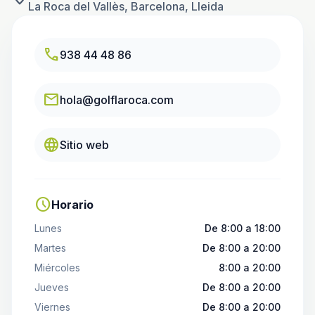
La Roca del Vallès, Barcelona, Lleida
call
938 44 48 86
email
hola@golflaroca.com
language
Sitio web
schedule
Horario
Lunes
De 8:00 a 18:00
Martes
De 8:00 a 20:00
Miércoles
8:00 a 20:00
Jueves
De 8:00 a 20:00
Viernes
De 8:00 a 20:00