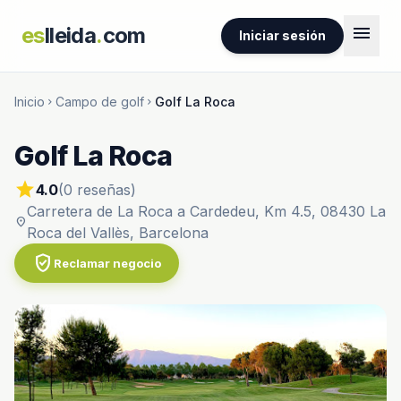
menu
es
lleida
.
com
Iniciar sesión
Inicio
Campo de golf
Golf La Roca
chevron_right
chevron_right
Golf La Roca
star
4.0
(0 reseñas)
Carretera de La Roca a Cardedeu, Km 4.5, 08430 La
location_on
Roca del Vallès, Barcelona
verified_user
Reclamar negocio