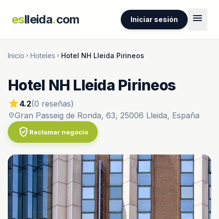
menu
es
lleida
.
com
Iniciar sesión
Inicio
Hoteles
Hotel NH Lleida Pirineos
chevron_right
chevron_right
Hotel NH Lleida Pirineos
star
4.2
(0 reseñas)
Gran Passeig de Ronda, 63, 25006 Lleida, España
location_on
verified_user
Reclamar negocio