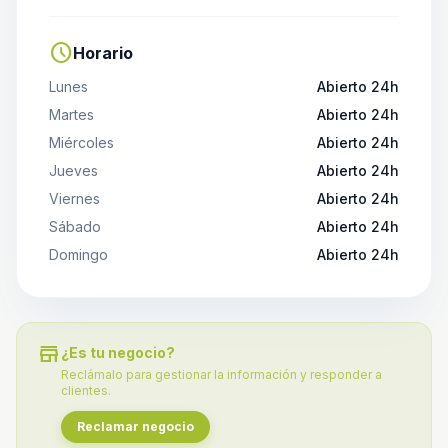
schedule
Horario
Lunes
Abierto 24h
Martes
Abierto 24h
Miércoles
Abierto 24h
Jueves
Abierto 24h
Viernes
Abierto 24h
Sábado
Abierto 24h
Domingo
Abierto 24h
store
¿Es tu negocio?
Reclámalo para gestionar la información y responder a
clientes.
Reclamar negocio