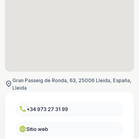
Gran Passeig de Ronda, 63, 25006 Lleida, España,
location_on
Lleida
call
+34 973 27 31 99
language
Sitio web