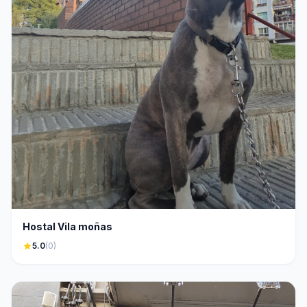
Hostal Vila moñas
star
5.0
(0)