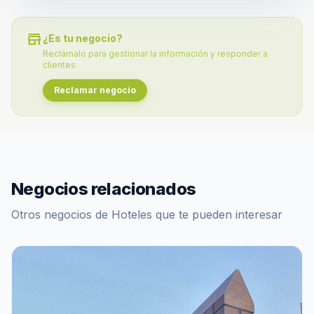
store
¿Es tu negocio?
Reclámalo para gestionar la información y responder a
clientes.
Reclamar negocio
Negocios relacionados
Otros negocios de Hoteles que te pueden interesar