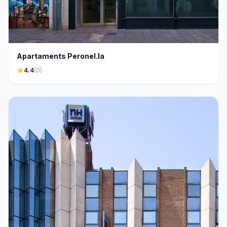
Apartaments Peronel.la
star
4.4
(0)