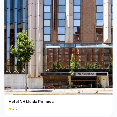
Hotel NH Lleida Pirineos
star
4.2
(0)