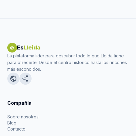
Es
Lleida
explore
La plataforma líder para descubrir todo lo que Lleida tiene
para ofrecerte. Desde el centro histórico hasta los rincones
más escondidos.
public
share
Compañía
Sobre nosotros
Blog
Contacto