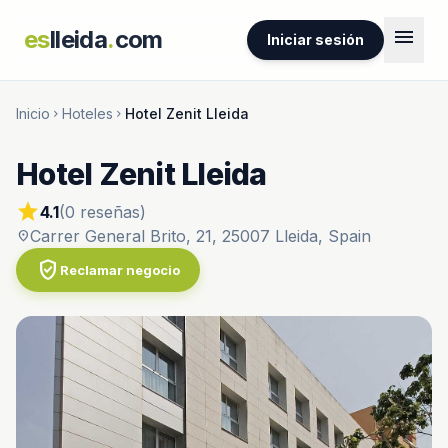
menu
es
lleida
.
com
Iniciar sesión
Inicio
Hoteles
Hotel Zenit Lleida
chevron_right
chevron_right
Hotel Zenit Lleida
star
4.1
(0 reseñas)
Carrer General Brito, 21, 25007 Lleida, Spain
location_on
verified_user
Reclamar negocio