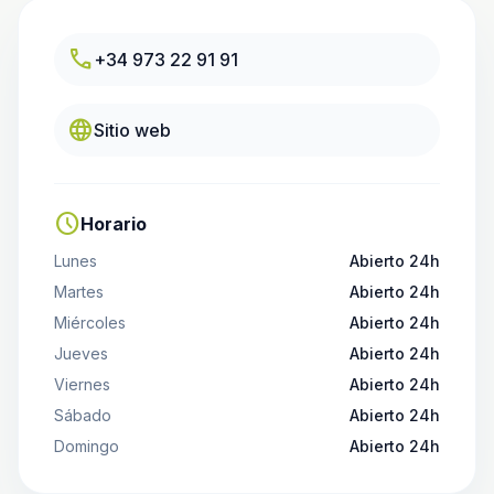
call
+34 973 22 91 91
language
Sitio web
schedule
Horario
Lunes
Abierto 24h
Martes
Abierto 24h
Miércoles
Abierto 24h
Jueves
Abierto 24h
Viernes
Abierto 24h
Sábado
Abierto 24h
Domingo
Abierto 24h