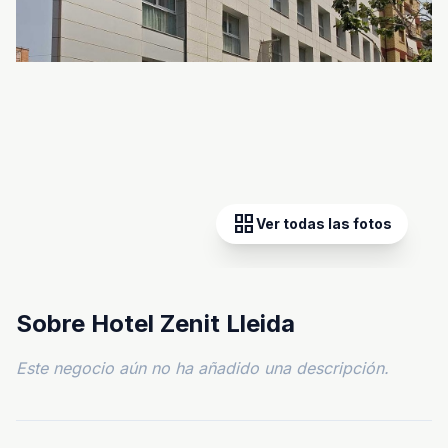
grid_view
Ver todas las fotos
Sobre Hotel Zenit Lleida
Este negocio aún no ha añadido una descripción.