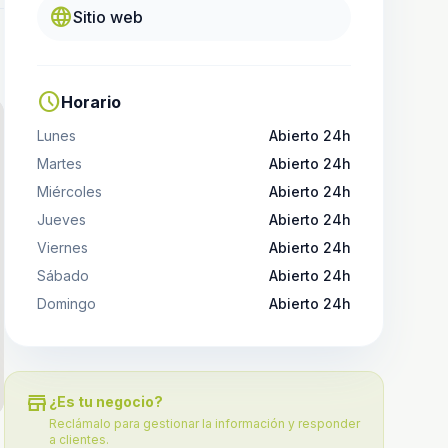
language
Sitio web
schedule
Horario
Lunes
Abierto 24h
Martes
Abierto 24h
Miércoles
Abierto 24h
Jueves
Abierto 24h
Viernes
Abierto 24h
Sábado
Abierto 24h
Domingo
Abierto 24h
store
¿Es tu negocio?
Reclámalo para gestionar la información y responder
a clientes.