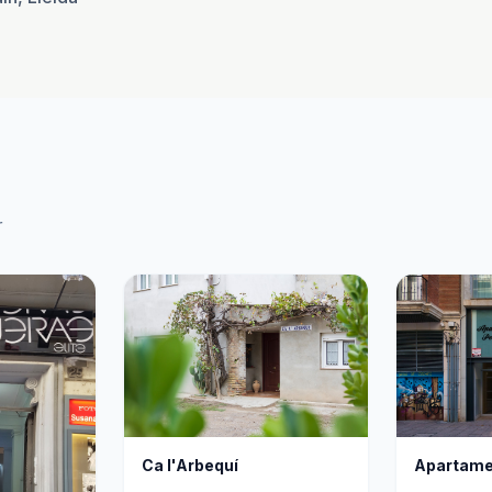
r
Ca l'Arbequí
Apartamen