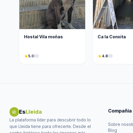
Hostal Vila moñas
Ca la Conxita
star
5.0
(0)
star
4.8
(0)
Compañía
Es
Lleida
explore
La plataforma líder para descubrir todo lo
Sobre nosot
que Lleida tiene para ofrecerte. Desde el
Blog
centro histórico hasta los rincones más