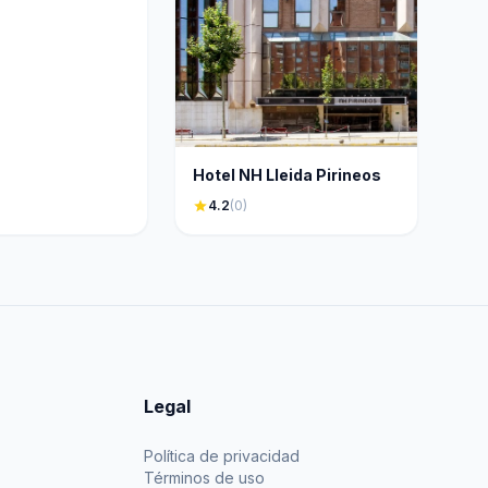
Hotel NH Lleida Pirineos
star
4.2
(0)
Legal
Política de privacidad
Términos de uso