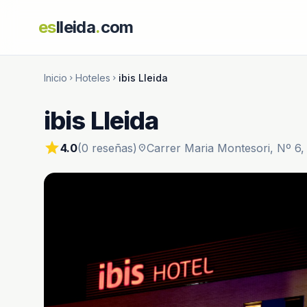
es
lleida
.
com
Inicio
Hoteles
ibis Lleida
chevron_right
chevron_right
ibis Lleida
star
4.0
(0 reseñas)
Carrer Maria Montesori, Nº 6, 
location_on