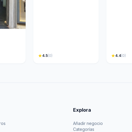
star
4.5
(0)
star
4.4
(0)
Explora
ros
Añadir negocio
Categorías