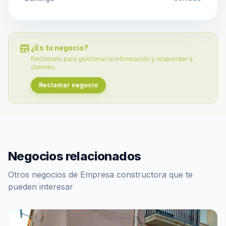
store
¿Es tu negocio?
Reclámalo para gestionar la información y responder a
clientes.
Reclamar negocio
Negocios relacionados
Otros negocios de Empresa constructora que te
pueden interesar