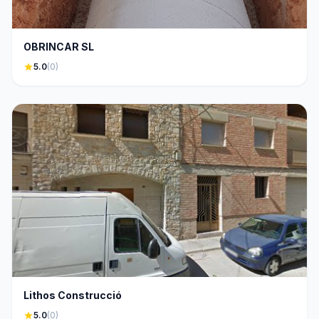
OBRINCAR SL
star
5.0
(0)
Lithos Construcció
star
5.0
(0)