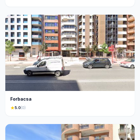
Forbacsa
star
5.0
(0)