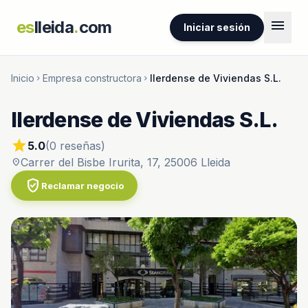
menu
es
lleida
.
com
Iniciar sesión
Inicio
Empresa constructora
Ilerdense de Viviendas S.L.
chevron_right
chevron_right
Ilerdense de Viviendas S.L.
star
5.0
(0 reseñas)
Carrer del Bisbe Irurita, 17, 25006 Lleida
location_on
verified_user
Reclamar negocio