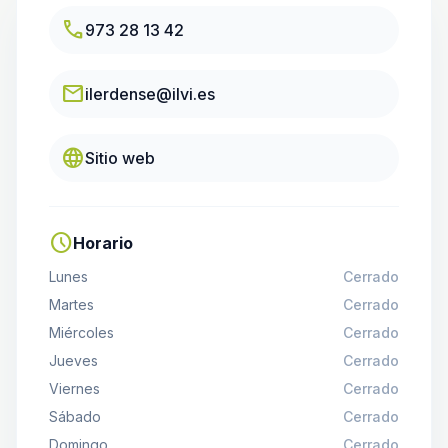
call
973 28 13 42
email
ilerdense@ilvi.es
language
Sitio web
schedule
Horario
Lunes
Cerrado
Martes
Cerrado
Miércoles
Cerrado
Jueves
Cerrado
Viernes
Cerrado
Sábado
Cerrado
Domingo
Cerrado