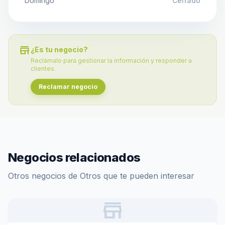
Domingo
Cerrado
store
¿Es tu negocio?
Reclámalo para gestionar la información y responder a
clientes.
Reclamar negocio
Negocios relacionados
Otros negocios de Otros que te pueden interesar
store