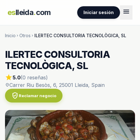
menu
es
lleida
.
com
Iniciar sesión
Inicio
Otros
ILERTEC CONSULTORIA TECNOLÒGICA, SL
chevron_right
chevron_right
ILERTEC CONSULTORIA
TECNOLÒGICA, SL
star
5.0
(0 reseñas)
Carrer Riu Besòs, 6, 25001 Lleida, Spain
location_on
verified_user
Reclamar negocio