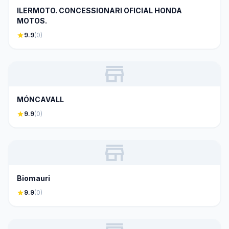
ILERMOTO. CONCESSIONARI OFICIAL HONDA
MOTOS.
star
9.9
(0)
store
MÓNCAVALL
star
9.9
(0)
store
Biomauri
star
9.9
(0)