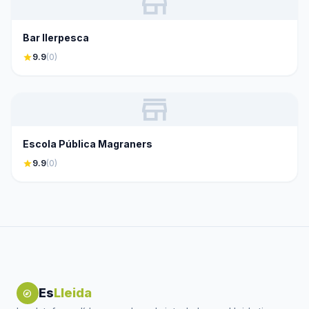
store
Bar Ilerpesca
star
9.9
(0)
store
Escola Pública Magraners
star
9.9
(0)
Es
Lleida
explore