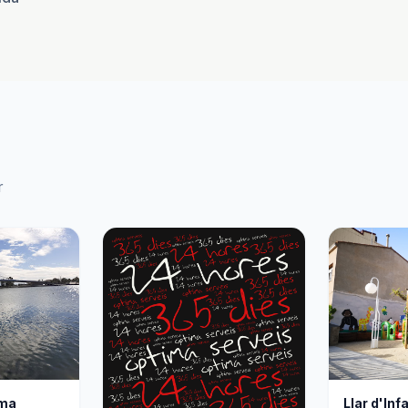
r
rma
Llar d'Inf