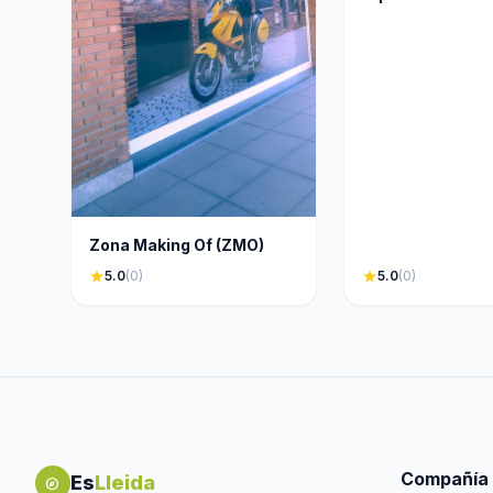
Zona Making Of (ZMO)
star
5.0
(0)
star
5.0
(0)
Compañía
Es
Lleida
explore