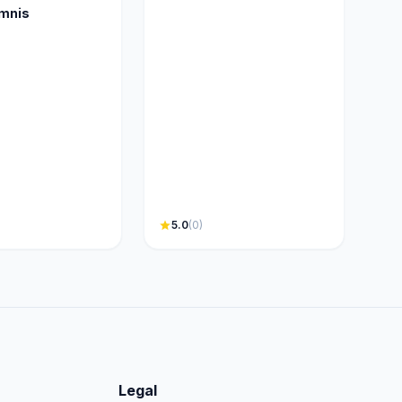
mnis
star
5.0
(0)
Legal