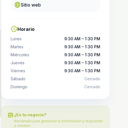
language
Sitio web
schedule
Horario
Lunes
9:30 AM – 1:30 PM
Martes
9:30 AM – 1:30 PM
Miércoles
9:30 AM – 1:30 PM
Jueves
9:30 AM – 1:30 PM
Viernes
9:30 AM – 1:30 PM
Sábado
Cerrado
Domingo
Cerrado
store
¿Es tu negocio?
Reclámalo para gestionar la información y responder
a clientes.