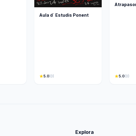
Atrapaso
Aula d` Estudis Ponent
star
5.0
(0)
star
5.0
(0)
Explora