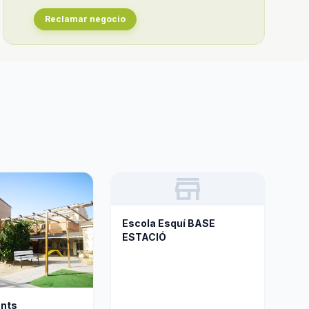
Reclamar negocio
store
Escola Esquí BASE
ESTACIÓ
ants