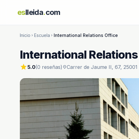
es
lleida
.
com
Inicio
Escuela
International Relations Office
chevron_right
chevron_right
International Relations
star
5.0
(0 reseñas)
Carrer de Jaume II, 67, 25001 
location_on