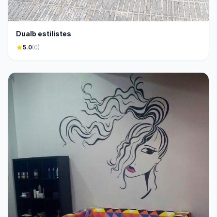
Dualb estilistes
star
5.0
(0)