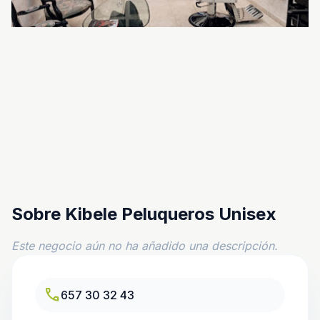
Sobre Kibele Peluqueros Unisex
Este negocio aún no ha añadido una descripción.
call
657 30 32 43