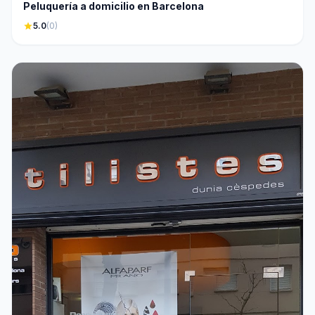
Peluquería a domicilio en Barcelona
star
5.0
(0)