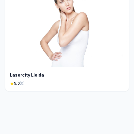
Lasercity Lleida
star
5.0
(0)