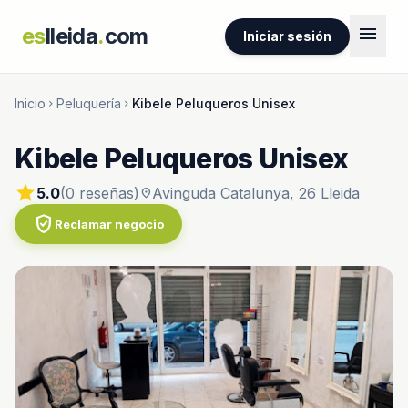
menu
es
lleida
.
com
Iniciar sesión
Inicio
Peluquería
Kibele Peluqueros Unisex
chevron_right
chevron_right
Kibele Peluqueros Unisex
star
5.0
(0 reseñas)
Avinguda Catalunya, 26 Lleida
location_on
verified_user
Reclamar negocio