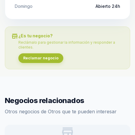
Domingo
Abierto 24h
store
¿Es tu negocio?
Reclámalo para gestionar la información y responder a
clientes.
Reclamar negocio
Negocios relacionados
Otros negocios de Otros que te pueden interesar
store