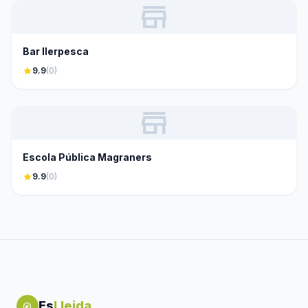
store
Bar Ilerpesca
star
9.9
(0)
store
Escola Pública Magraners
star
9.9
(0)
Es
Lleida
explore