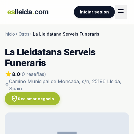
menu
es
lleida
.
com
Iniciar sesión
Inicio
Otros
La Lleidatana Serveis Funeraris
chevron_right
chevron_right
La Lleidatana Serveis
Funeraris
star
8.0
(0 reseñas)
Camino Municipal de Moncada, s/n, 25196 Lleida,
location_on
Spain
verified_user
Reclamar negocio