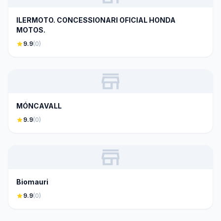
ILERMOTO. CONCESSIONARI OFICIAL HONDA
MOTOS.
star
9.9
(0)
store
MÓNCAVALL
star
9.9
(0)
store
Biomauri
star
9.9
(0)