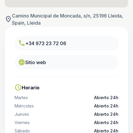
Camino Municipal de Moncada, s/n, 25196 Lleida,
location_on
Spain, Lleida
call
+34 973 23 72 06
language
Sitio web
schedule
Horario
Martes
Abierto 24h
Miércoles
Abierto 24h
Jueves
Abierto 24h
Viernes
Abierto 24h
Sábado
Abierto 24h