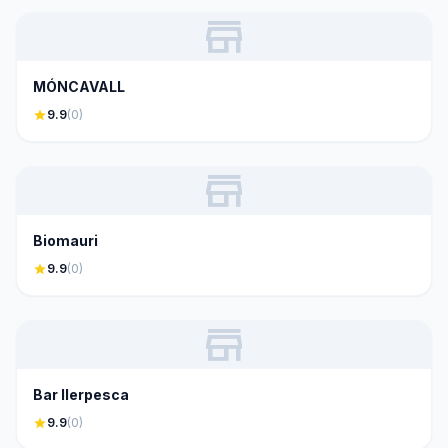
store
MÓNCAVALL
star
9.9
(0)
store
Biomauri
star
9.9
(0)
store
Bar Ilerpesca
star
9.9
(0)