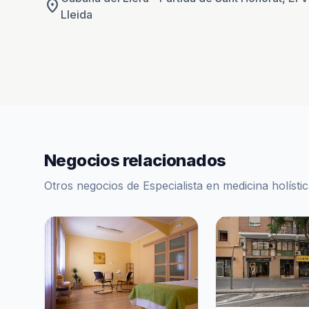
location_on
Lleida
Negocios relacionados
Otros negocios de Especialista en medicina holísti