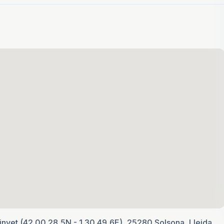
Vinyet (42.00.28,5N - 1.30.49,6E), 25280 Solsona, Lleida,