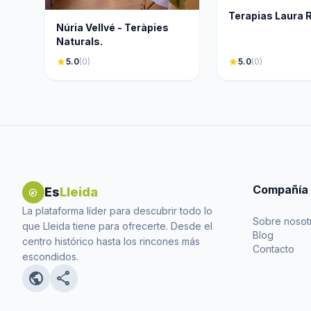
Terapias Laura 
Núria Vellvé - Teràpies
Naturals.
star
5.0
(0)
star
5.0
(0)
Compañía
Es
Lleida
explore
La plataforma líder para descubrir todo lo
Sobre nosot
que Lleida tiene para ofrecerte. Desde el
Blog
centro histórico hasta los rincones más
Contacto
escondidos.
public
share