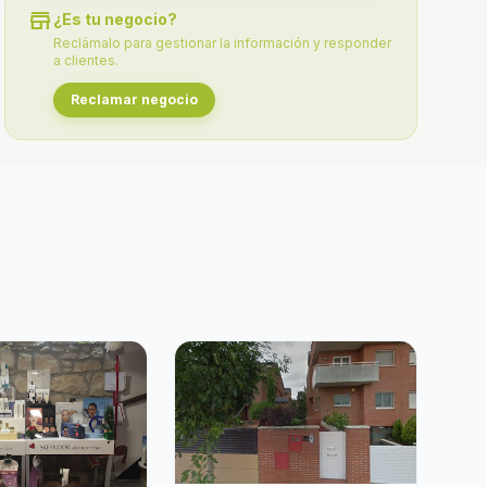
store
¿Es tu negocio?
Reclámalo para gestionar la información y responder
a clientes.
Reclamar negocio