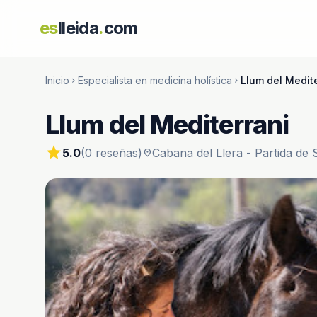
es
lleida
.
com
Inicio
Especialista en medicina holística
Llum del Medite
chevron_right
chevron_right
Llum del Mediterrani
star
5.0
(0 reseñas)
Cabana del Llera - Partida de 
location_on