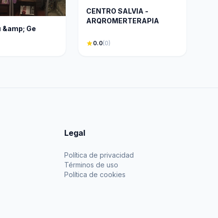
CENTRO SALVIA -
ARQROMERTERAPIA
u &amp; Ge
star
0.0
(0)
Legal
Política de privacidad
Términos de uso
Política de cookies