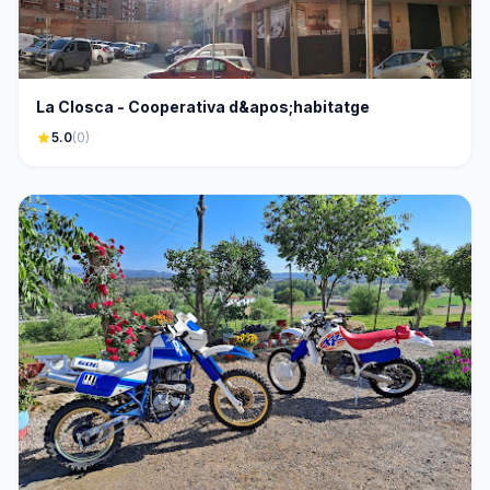
La Closca - Cooperativa d&apos;habitatge
star
5.0
(0)