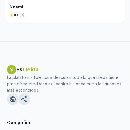
Noemi
star
0.0
(0)
Es
Lleida
explore
La plataforma líder para descubrir todo lo que Lleida tiene
para ofrecerte. Desde el centro histórico hasta los rincones
más escondidos.
public
share
Compañía