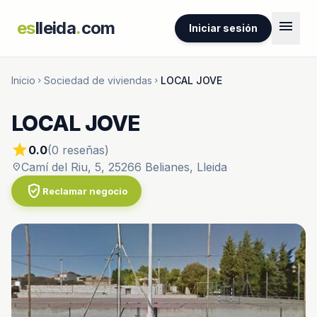
menu
es
lleida
.
com
Iniciar sesión
Inicio
Sociedad de viviendas
LOCAL JOVE
chevron_right
chevron_right
LOCAL JOVE
star
0.0
(0 reseñas)
Camí del Riu, 5, 25266 Belianes, Lleida
location_on
verified_user
Reclamar negocio