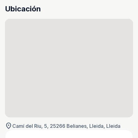
Ubicación
location_on
Camí del Riu, 5, 25266 Belianes, Lleida, Lleida