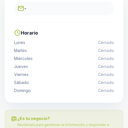
email
-
schedule
Horario
Lunes
Cerrado
Martes
Cerrado
Miércoles
Cerrado
Jueves
Cerrado
Viernes
Cerrado
Sábado
Cerrado
Domingo
Cerrado
store
¿Es tu negocio?
Reclámalo para gestionar la información y responder a