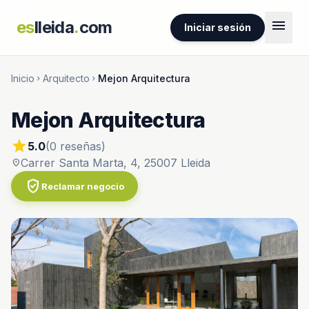
menu
es
lleida
.
com
Iniciar sesión
Inicio
Arquitecto
Mejon Arquitectura
chevron_right
chevron_right
Mejon Arquitectura
star
5.0
(0 reseñas)
Carrer Santa Marta, 4, 25007 Lleida
location_on
verified_user
Reclamar negocio