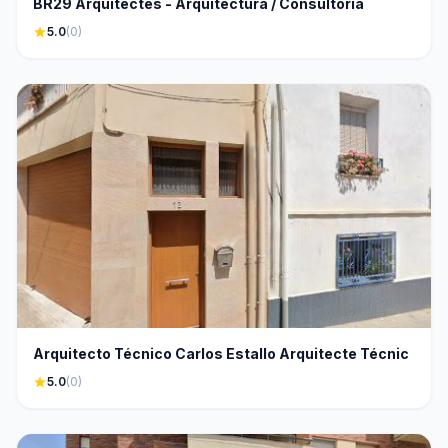
BR29 Arquitectes - Arquitectura / Consultoría
star
5.0
(0)
Arquitecto Técnico Carlos Estallo Arquitecte Técnic
star
5.0
(0)