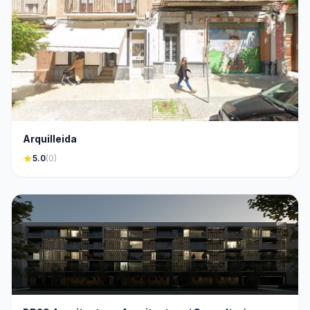
Arquilleida
star
5.0
(0)