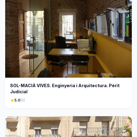
SOL-MACIÀ VIVES. Enginyeria i Arquitectura. Pèrit
Judicial
star
5.0
(0)