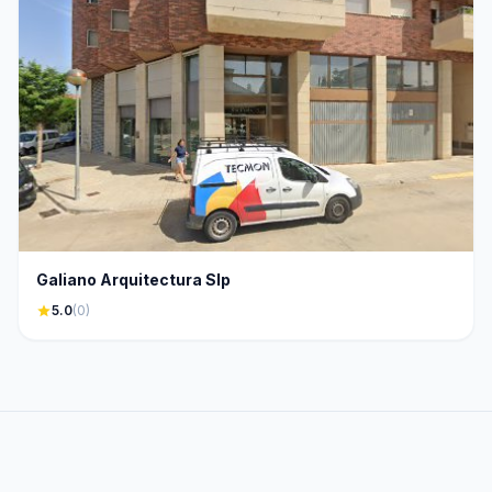
Galiano Arquitectura Slp
star
5.0
(0)