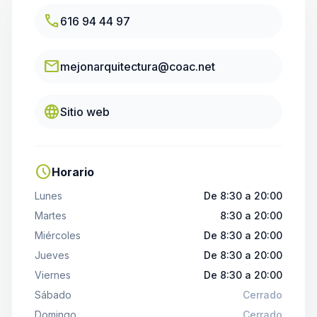
call
616 94 44 97
email
mejonarquitectura@coac.net
language
Sitio web
schedule
Horario
Lunes
De 8:30 a 20:00
Martes
8:30 a 20:00
Miércoles
De 8:30 a 20:00
Jueves
De 8:30 a 20:00
Viernes
De 8:30 a 20:00
Sábado
Cerrado
Domingo
Cerrado