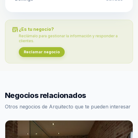
store
¿Es tu negocio?
Reclámalo para gestionar la información y responder a
clientes.
Reclamar negocio
Negocios relacionados
Otros negocios de Arquitecto que te pueden interesar