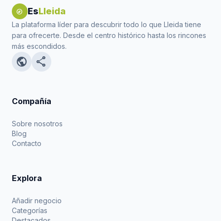
Es
Lleida
explore
La plataforma líder para descubrir todo lo que Lleida tiene
para ofrecerte. Desde el centro histórico hasta los rincones
más escondidos.
public
share
Compañía
Sobre nosotros
Blog
Contacto
Explora
Añadir negocio
Categorías
Destacados