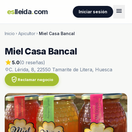
menu
es
lleida
.
com
Iniciar sesión
Inicio
Apicultor
Miel Casa Bancal
chevron_right
chevron_right
Miel Casa Bancal
star
5.0
(0 reseñas)
C. Lérida, 8, 22550 Tamarite de Litera, Huesca
location_on
verified_user
Reclamar negocio